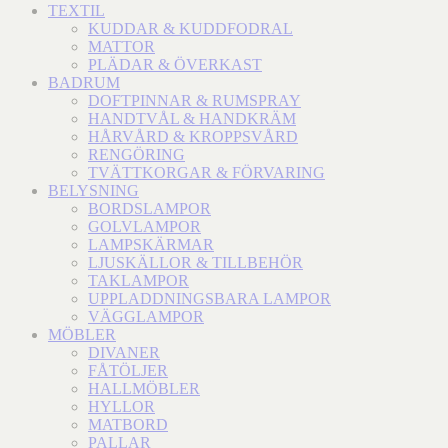
TEXTIL
KUDDAR & KUDDFODRAL
MATTOR
PLÄDAR & ÖVERKAST
BADRUM
DOFTPINNAR & RUMSPRAY
HANDTVÅL & HANDKRÄM
HÅRVÅRD & KROPPSVÅRD
RENGÖRING
TVÄTTKORGAR & FÖRVARING
BELYSNING
BORDSLAMPOR
GOLVLAMPOR
LAMPSKÄRMAR
LJUSKÄLLOR & TILLBEHÖR
TAKLAMPOR
UPPLADDNINGSBARA LAMPOR
VÄGGLAMPOR
MÖBLER
DIVANER
FÅTÖLJER
HALLMÖBLER
HYLLOR
MATBORD
PALLAR