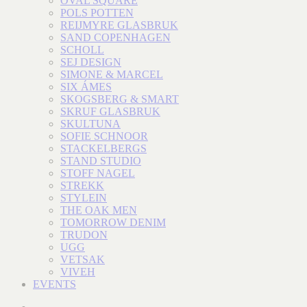
OVAL SQUARE
POLS POTTEN
REIJMYRE GLASBRUK
SAND COPENHAGEN
SCHOLL
SEJ DESIGN
SIMONE & MARCEL
SIX ÁMES
SKOGSBERG & SMART
SKRUF GLASBRUK
SKULTUNA
SOFIE SCHNOOR
STACKELBERGS
STAND STUDIO
STOFF NAGEL
STREKK
STYLEIN
THE OAK MEN
TOMORROW DENIM
TRUDON
UGG
VETSAK
VIVEH
EVENTS