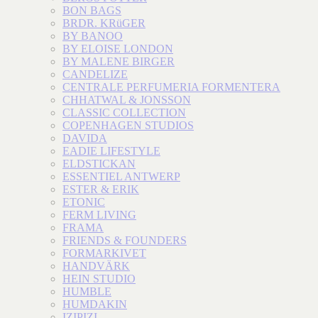
BON BAGS
BRDR. KRüGER
BY BANOO
BY ELOISE LONDON
BY MALENE BIRGER
CANDELIZE
CENTRALE PERFUMERIA FORMENTERA
CHHATWAL & JONSSON
CLASSIC COLLECTION
COPENHAGEN STUDIOS
DAVIDA
EADIE LIFESTYLE
ELDSTICKAN
ESSENTIEL ANTWERP
ESTER & ERIK
ETONIC
FERM LIVING
FRAMA
FRIENDS & FOUNDERS
FORMARKIVET
HANDVÄRK
HEIN STUDIO
HUMBLE
HUMDAKIN
IZIPIZI