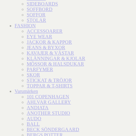
SIDEBOARDS
SOFFBORD
SOFFOR
STOLAR
FASHION
ACCESSOARER
EYE WEAR
JACKOR & KAPPOR
JEANS & BYXOR
KAVAJER & VÄSTAR
KLÄNNINGAR & KJOLAR
MÖSSOR & HALSDUKAR
PARFYMER
SKOR
STICKAT & TRÖJOR
TOPPAR & T-SHIRTS
Varumärken
101 COPENHAGEN
AHLVAR GALLERY
ANDIATA
ANOTHER STUDIO
AUDO
BALL
BECK SÖNDERGAARD
BERGS POTTER