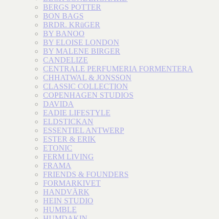
BERGS POTTER
BON BAGS
BRDR. KRüGER
BY BANOO
BY ELOISE LONDON
BY MALENE BIRGER
CANDELIZE
CENTRALE PERFUMERIA FORMENTERA
CHHATWAL & JONSSON
CLASSIC COLLECTION
COPENHAGEN STUDIOS
DAVIDA
EADIE LIFESTYLE
ELDSTICKAN
ESSENTIEL ANTWERP
ESTER & ERIK
ETONIC
FERM LIVING
FRAMA
FRIENDS & FOUNDERS
FORMARKIVET
HANDVÄRK
HEIN STUDIO
HUMBLE
HUMDAKIN