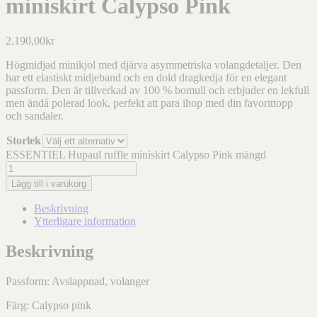
miniskirt Calypso Pink
2.190,00
kr
Högmidjad minikjol med djärva asymmetriska volangdetaljer. Den
har ett elastiskt midjeband och en dold dragkedja för en elegant
passform. Den är tillverkad av 100 % bomull och erbjuder en lekfull
men ändå polerad look, perfekt att para ihop med din favorittopp
och sandaler.
Storlek
ESSENTIEL Hupaul ruffle miniskirt Calypso Pink mängd
Lägg till i varukorg
Beskrivning
Ytterligare information
Beskrivning
Passform: Avslappnad, volanger
Färg: Calypso pink