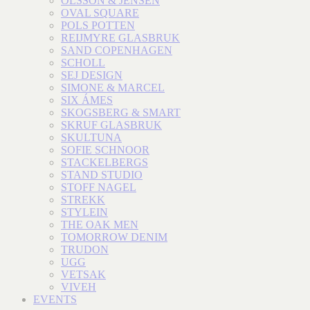
OLSSON & JENSEN
OVAL SQUARE
POLS POTTEN
REIJMYRE GLASBRUK
SAND COPENHAGEN
SCHOLL
SEJ DESIGN
SIMONE & MARCEL
SIX ÁMES
SKOGSBERG & SMART
SKRUF GLASBRUK
SKULTUNA
SOFIE SCHNOOR
STACKELBERGS
STAND STUDIO
STOFF NAGEL
STREKK
STYLEIN
THE OAK MEN
TOMORROW DENIM
TRUDON
UGG
VETSAK
VIVEH
EVENTS