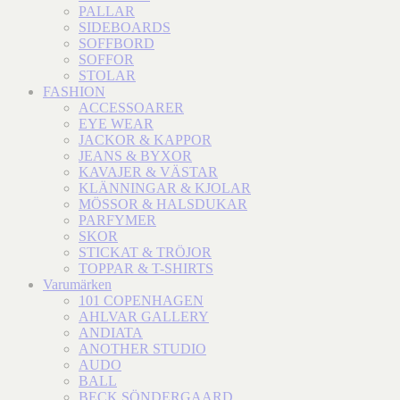
PALLAR
SIDEBOARDS
SOFFBORD
SOFFOR
STOLAR
FASHION
ACCESSOARER
EYE WEAR
JACKOR & KAPPOR
JEANS & BYXOR
KAVAJER & VÄSTAR
KLÄNNINGAR & KJOLAR
MÖSSOR & HALSDUKAR
PARFYMER
SKOR
STICKAT & TRÖJOR
TOPPAR & T-SHIRTS
Varumärken
101 COPENHAGEN
AHLVAR GALLERY
ANDIATA
ANOTHER STUDIO
AUDO
BALL
BECK SÖNDERGAARD