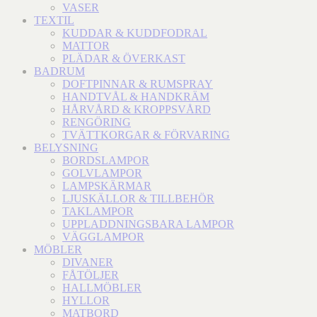
VASER
TEXTIL
KUDDAR & KUDDFODRAL
MATTOR
PLÄDAR & ÖVERKAST
BADRUM
DOFTPINNAR & RUMSPRAY
HANDTVÅL & HANDKRÄM
HÅRVÅRD & KROPPSVÅRD
RENGÖRING
TVÄTTKORGAR & FÖRVARING
BELYSNING
BORDSLAMPOR
GOLVLAMPOR
LAMPSKÄRMAR
LJUSKÄLLOR & TILLBEHÖR
TAKLAMPOR
UPPLADDNINGSBARA LAMPOR
VÄGGLAMPOR
MÖBLER
DIVANER
FÅTÖLJER
HALLMÖBLER
HYLLOR
MATBORD