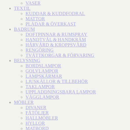
VASER
TEXTIL
KUDDAR & KUDDFODRAL
MATTOR
PLÄDAR & ÖVERKAST
BADRUM
DOFTPINNAR & RUMSPRAY
HANDTVÅL & HANDKRÄM
HÅRVÅRD & KROPPSVÅRD
RENGÖRING
TVÄTTKORGAR & FÖRVARING
BELYSNING
BORDSLAMPOR
GOLVLAMPOR
LAMPSKÄRMAR
LJUSKÄLLOR & TILLBEHÖR
TAKLAMPOR
UPPLADDNINGSBARA LAMPOR
VÄGGLAMPOR
MÖBLER
DIVANER
FÅTÖLJER
HALLMÖBLER
HYLLOR
MATBORD