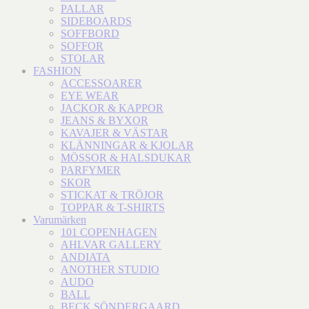
PALLAR
SIDEBOARDS
SOFFBORD
SOFFOR
STOLAR
FASHION
ACCESSOARER
EYE WEAR
JACKOR & KAPPOR
JEANS & BYXOR
KAVAJER & VÄSTAR
KLÄNNINGAR & KJOLAR
MÖSSOR & HALSDUKAR
PARFYMER
SKOR
STICKAT & TRÖJOR
TOPPAR & T-SHIRTS
Varumärken
101 COPENHAGEN
AHLVAR GALLERY
ANDIATA
ANOTHER STUDIO
AUDO
BALL
BECK SÖNDERGAARD