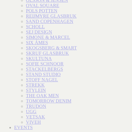
OLSSON & JENSEN
OVAL SQUARE
POLS POTTEN
REIJMYRE GLASBRUK
SAND COPENHAGEN
SCHOLL
SEJ DESIGN
SIMONE & MARCEL
SIX ÁMES
SKOGSBERG & SMART
SKRUF GLASBRUK
SKULTUNA
SOFIE SCHNOOR
STACKELBERGS
STAND STUDIO
STOFF NAGEL
STREKK
STYLEIN
THE OAK MEN
TOMORROW DENIM
TRUDON
UGG
VETSAK
VIVEH
EVENTS