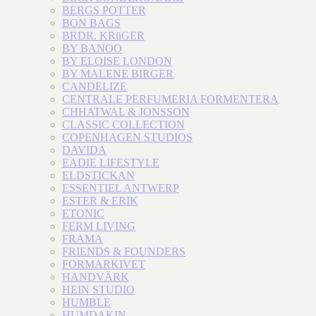
BERGS POTTER
BON BAGS
BRDR. KRüGER
BY BANOO
BY ELOISE LONDON
BY MALENE BIRGER
CANDELIZE
CENTRALE PERFUMERIA FORMENTERA
CHHATWAL & JONSSON
CLASSIC COLLECTION
COPENHAGEN STUDIOS
DAVIDA
EADIE LIFESTYLE
ELDSTICKAN
ESSENTIEL ANTWERP
ESTER & ERIK
ETONIC
FERM LIVING
FRAMA
FRIENDS & FOUNDERS
FORMARKIVET
HANDVÄRK
HEIN STUDIO
HUMBLE
HUMDAKIN