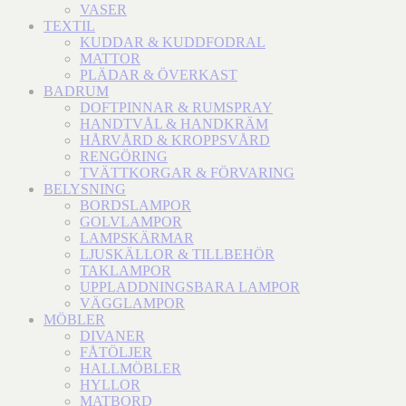
VASER
TEXTIL
KUDDAR & KUDDFODRAL
MATTOR
PLÄDAR & ÖVERKAST
BADRUM
DOFTPINNAR & RUMSPRAY
HANDTVÅL & HANDKRÄM
HÅRVÅRD & KROPPSVÅRD
RENGÖRING
TVÄTTKORGAR & FÖRVARING
BELYSNING
BORDSLAMPOR
GOLVLAMPOR
LAMPSKÄRMAR
LJUSKÄLLOR & TILLBEHÖR
TAKLAMPOR
UPPLADDNINGSBARA LAMPOR
VÄGGLAMPOR
MÖBLER
DIVANER
FÅTÖLJER
HALLMÖBLER
HYLLOR
MATBORD