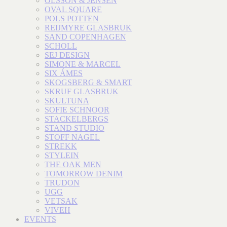
OLSSON & JENSEN
OVAL SQUARE
POLS POTTEN
REIJMYRE GLASBRUK
SAND COPENHAGEN
SCHOLL
SEJ DESIGN
SIMONE & MARCEL
SIX ÁMES
SKOGSBERG & SMART
SKRUF GLASBRUK
SKULTUNA
SOFIE SCHNOOR
STACKELBERGS
STAND STUDIO
STOFF NAGEL
STREKK
STYLEIN
THE OAK MEN
TOMORROW DENIM
TRUDON
UGG
VETSAK
VIVEH
EVENTS