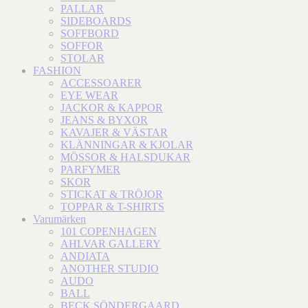
PALLAR
SIDEBOARDS
SOFFBORD
SOFFOR
STOLAR
FASHION
ACCESSOARER
EYE WEAR
JACKOR & KAPPOR
JEANS & BYXOR
KAVAJER & VÄSTAR
KLÄNNINGAR & KJOLAR
MÖSSOR & HALSDUKAR
PARFYMER
SKOR
STICKAT & TRÖJOR
TOPPAR & T-SHIRTS
Varumärken
101 COPENHAGEN
AHLVAR GALLERY
ANDIATA
ANOTHER STUDIO
AUDO
BALL
BECK SÖNDERGAARD