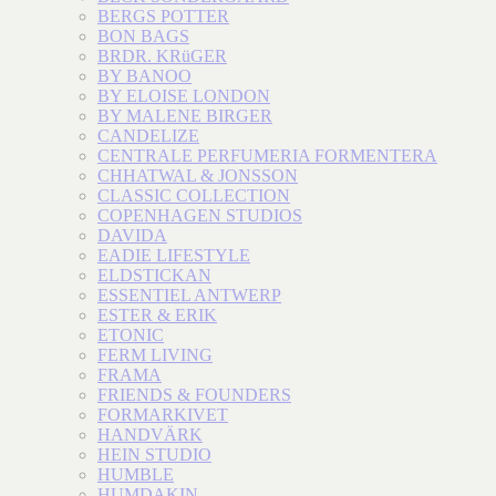
BERGS POTTER
BON BAGS
BRDR. KRüGER
BY BANOO
BY ELOISE LONDON
BY MALENE BIRGER
CANDELIZE
CENTRALE PERFUMERIA FORMENTERA
CHHATWAL & JONSSON
CLASSIC COLLECTION
COPENHAGEN STUDIOS
DAVIDA
EADIE LIFESTYLE
ELDSTICKAN
ESSENTIEL ANTWERP
ESTER & ERIK
ETONIC
FERM LIVING
FRAMA
FRIENDS & FOUNDERS
FORMARKIVET
HANDVÄRK
HEIN STUDIO
HUMBLE
HUMDAKIN