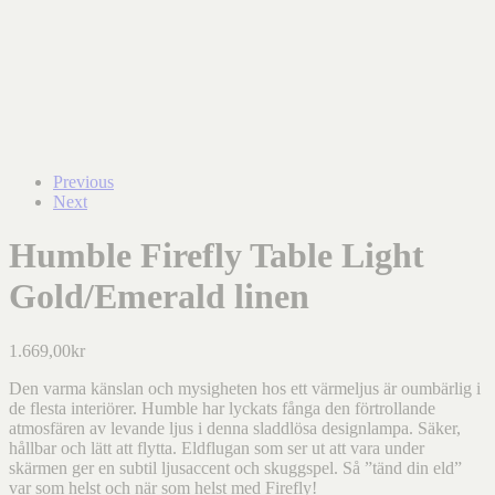
Previous
Next
Humble Firefly Table Light
Gold/Emerald linen
1.669,00
kr
Den varma känslan och mysigheten hos ett värmeljus är oumbärlig i
de flesta interiörer. Humble har lyckats fånga den förtrollande
atmosfären av levande ljus i denna sladdlösa designlampa. Säker,
hållbar och lätt att flytta. Eldflugan som ser ut att vara under
skärmen ger en subtil ljusaccent och skuggspel. Så ”tänd din eld”
var som helst och när som helst med Firefly!