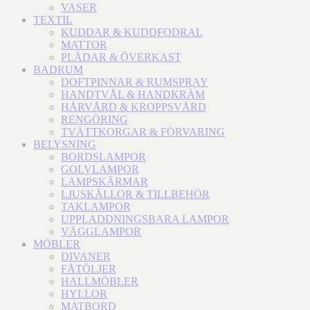
VASER
TEXTIL
KUDDAR & KUDDFODRAL
MATTOR
PLÄDAR & ÖVERKAST
BADRUM
DOFTPINNAR & RUMSPRAY
HANDTVÅL & HANDKRÄM
HÅRVÅRD & KROPPSVÅRD
RENGÖRING
TVÄTTKORGAR & FÖRVARING
BELYSNING
BORDSLAMPOR
GOLVLAMPOR
LAMPSKÄRMAR
LJUSKÄLLOR & TILLBEHÖR
TAKLAMPOR
UPPLADDNINGSBARA LAMPOR
VÄGGLAMPOR
MÖBLER
DIVANER
FÅTÖLJER
HALLMÖBLER
HYLLOR
MATBORD