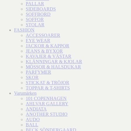
PALLAR
SIDEBOARDS
SOFFBORD
SOFFOR
STOLAR
FASHION
ACCESSOARER
EYE WEAR
JACKOR & KAPPOR
JEANS & BYXOR
KAVAJER & VÄSTAR
KLÄNNINGAR & KJOLAR
MÖSSOR & HALSDUKAR
PARFYMER
SKOR
STICKAT & TRÖJOR
TOPPAR & T-SHIRTS
Varumärken
101 COPENHAGEN
AHLVAR GALLERY
ANDIATA
ANOTHER STUDIO
AUDO
BALL
BECK SÖNDERGAARD