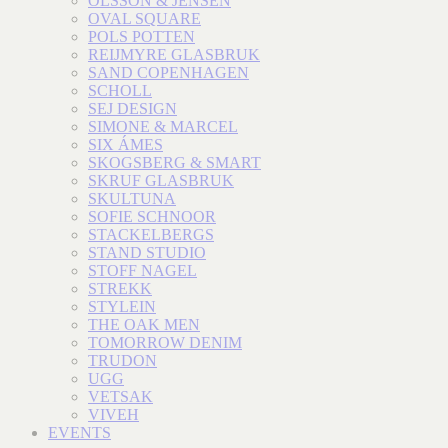
OLSSON & JENSEN
OVAL SQUARE
POLS POTTEN
REIJMYRE GLASBRUK
SAND COPENHAGEN
SCHOLL
SEJ DESIGN
SIMONE & MARCEL
SIX ÁMES
SKOGSBERG & SMART
SKRUF GLASBRUK
SKULTUNA
SOFIE SCHNOOR
STACKELBERGS
STAND STUDIO
STOFF NAGEL
STREKK
STYLEIN
THE OAK MEN
TOMORROW DENIM
TRUDON
UGG
VETSAK
VIVEH
EVENTS