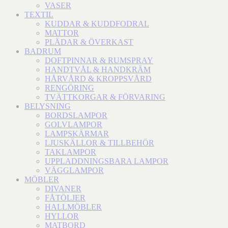
VASER
TEXTIL
KUDDAR & KUDDFODRAL
MATTOR
PLÄDAR & ÖVERKAST
BADRUM
DOFTPINNAR & RUMSPRAY
HANDTVÅL & HANDKRÄM
HÅRVÅRD & KROPPSVÅRD
RENGÖRING
TVÄTTKORGAR & FÖRVARING
BELYSNING
BORDSLAMPOR
GOLVLAMPOR
LAMPSKÄRMAR
LJUSKÄLLOR & TILLBEHÖR
TAKLAMPOR
UPPLADDNINGSBARA LAMPOR
VÄGGLAMPOR
MÖBLER
DIVANER
FÅTÖLJER
HALLMÖBLER
HYLLOR
MATBORD