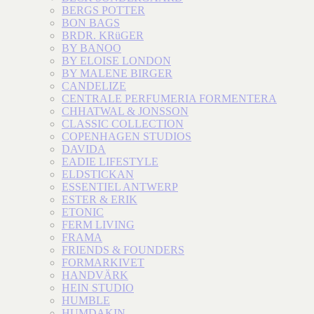
BERGS POTTER
BON BAGS
BRDR. KRüGER
BY BANOO
BY ELOISE LONDON
BY MALENE BIRGER
CANDELIZE
CENTRALE PERFUMERIA FORMENTERA
CHHATWAL & JONSSON
CLASSIC COLLECTION
COPENHAGEN STUDIOS
DAVIDA
EADIE LIFESTYLE
ELDSTICKAN
ESSENTIEL ANTWERP
ESTER & ERIK
ETONIC
FERM LIVING
FRAMA
FRIENDS & FOUNDERS
FORMARKIVET
HANDVÄRK
HEIN STUDIO
HUMBLE
HUMDAKIN