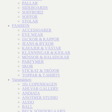
PALLAR
SIDEBOARDS
SOFFBORD
SOFFOR
STOLAR
FASHION
ACCESSOARER
EYE WEAR
JACKOR & KAPPOR
JEANS & BYXOR
KAVAJER & VÄSTAR
KLÄNNINGAR & KJOLAR
MÖSSOR & HALSDUKAR
PARFYMER
SKOR
STICKAT & TRÖJOR
TOPPAR & T-SHIRTS
Varumärken
101 COPENHAGEN
AHLVAR GALLERY
ANDIATA
ANOTHER STUDIO
AUDO
BALL
BECK SÖNDERGAARD