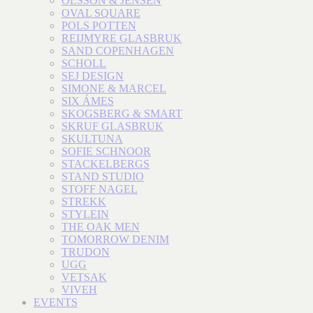
OLSSON & JENSEN
OVAL SQUARE
POLS POTTEN
REIJMYRE GLASBRUK
SAND COPENHAGEN
SCHOLL
SEJ DESIGN
SIMONE & MARCEL
SIX ÁMES
SKOGSBERG & SMART
SKRUF GLASBRUK
SKULTUNA
SOFIE SCHNOOR
STACKELBERGS
STAND STUDIO
STOFF NAGEL
STREKK
STYLEIN
THE OAK MEN
TOMORROW DENIM
TRUDON
UGG
VETSAK
VIVEH
EVENTS