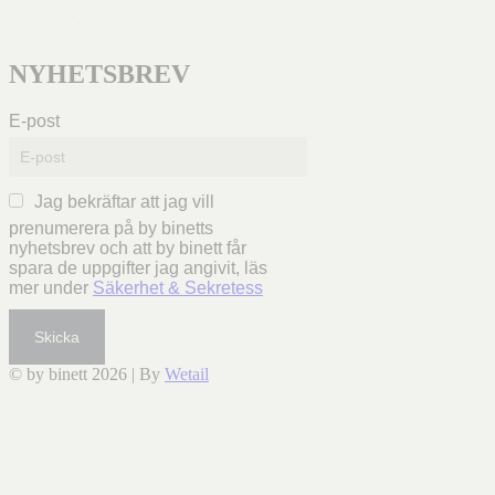
NYHETSBREV
E-post
Jag bekräftar att jag vill
prenumerera på by binetts
nyhetsbrev och att by binett får
spara de uppgifter jag angivit, läs
mer under
Säkerhet & Sekretess
Skicka
© by binett 2026
|
By
Wetail