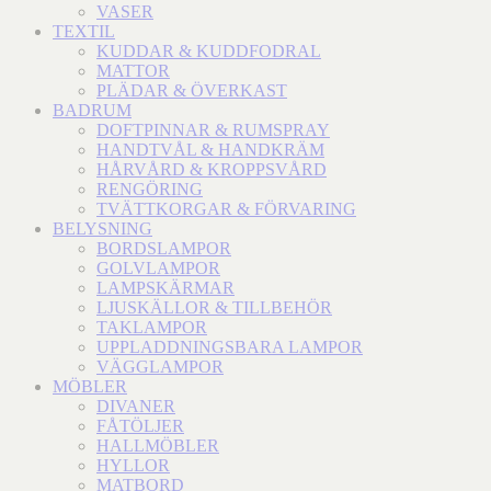
VASER
TEXTIL
KUDDAR & KUDDFODRAL
MATTOR
PLÄDAR & ÖVERKAST
BADRUM
DOFTPINNAR & RUMSPRAY
HANDTVÅL & HANDKRÄM
HÅRVÅRD & KROPPSVÅRD
RENGÖRING
TVÄTTKORGAR & FÖRVARING
BELYSNING
BORDSLAMPOR
GOLVLAMPOR
LAMPSKÄRMAR
LJUSKÄLLOR & TILLBEHÖR
TAKLAMPOR
UPPLADDNINGSBARA LAMPOR
VÄGGLAMPOR
MÖBLER
DIVANER
FÅTÖLJER
HALLMÖBLER
HYLLOR
MATBORD