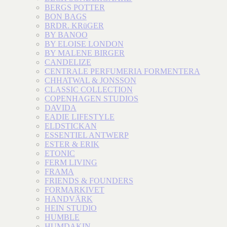
BERGS POTTER
BON BAGS
BRDR. KRüGER
BY BANOO
BY ELOISE LONDON
BY MALENE BIRGER
CANDELIZE
CENTRALE PERFUMERIA FORMENTERA
CHHATWAL & JONSSON
CLASSIC COLLECTION
COPENHAGEN STUDIOS
DAVIDA
EADIE LIFESTYLE
ELDSTICKAN
ESSENTIEL ANTWERP
ESTER & ERIK
ETONIC
FERM LIVING
FRAMA
FRIENDS & FOUNDERS
FORMARKIVET
HANDVÄRK
HEIN STUDIO
HUMBLE
HUMDAKIN