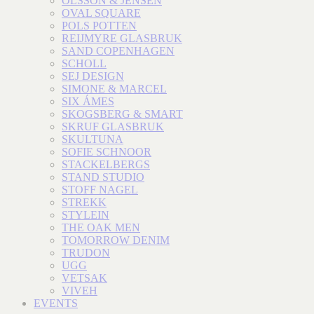
OLSSON & JENSEN
OVAL SQUARE
POLS POTTEN
REIJMYRE GLASBRUK
SAND COPENHAGEN
SCHOLL
SEJ DESIGN
SIMONE & MARCEL
SIX ÁMES
SKOGSBERG & SMART
SKRUF GLASBRUK
SKULTUNA
SOFIE SCHNOOR
STACKELBERGS
STAND STUDIO
STOFF NAGEL
STREKK
STYLEIN
THE OAK MEN
TOMORROW DENIM
TRUDON
UGG
VETSAK
VIVEH
EVENTS