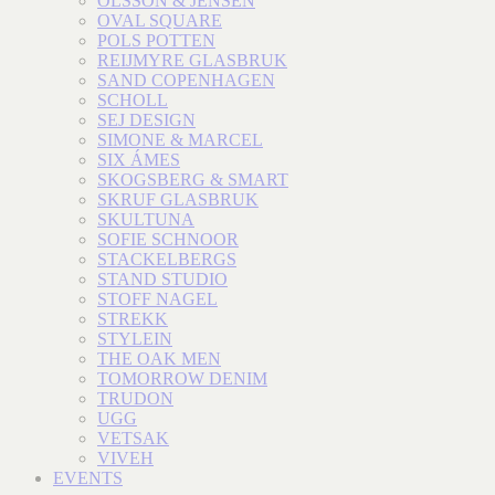
OLSSON & JENSEN
OVAL SQUARE
POLS POTTEN
REIJMYRE GLASBRUK
SAND COPENHAGEN
SCHOLL
SEJ DESIGN
SIMONE & MARCEL
SIX ÁMES
SKOGSBERG & SMART
SKRUF GLASBRUK
SKULTUNA
SOFIE SCHNOOR
STACKELBERGS
STAND STUDIO
STOFF NAGEL
STREKK
STYLEIN
THE OAK MEN
TOMORROW DENIM
TRUDON
UGG
VETSAK
VIVEH
EVENTS