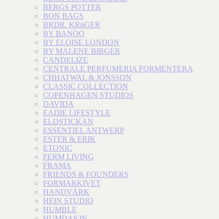
BERGS POTTER
BON BAGS
BRDR. KRüGER
BY BANOO
BY ELOISE LONDON
BY MALENE BIRGER
CANDELIZE
CENTRALE PERFUMERIA FORMENTERA
CHHATWAL & JONSSON
CLASSIC COLLECTION
COPENHAGEN STUDIOS
DAVIDA
EADIE LIFESTYLE
ELDSTICKAN
ESSENTIEL ANTWERP
ESTER & ERIK
ETONIC
FERM LIVING
FRAMA
FRIENDS & FOUNDERS
FORMARKIVET
HANDVÄRK
HEIN STUDIO
HUMBLE
HUMDAKIN