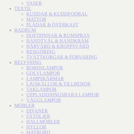
VASER
TEXTIL
KUDDAR & KUDDFODRAL
MATTOR
PLÄDAR & ÖVERKAST
BADRUM
DOFTPINNAR & RUMSPRAY
HANDTVÅL & HANDKRÄM
HÅRVÅRD & KROPPSVÅRD
RENGÖRING
TVÄTTKORGAR & FÖRVARING
BELYSNING
BORDSLAMPOR
GOLVLAMPOR
LAMPSKÄRMAR
LJUSKÄLLOR & TILLBEHÖR
TAKLAMPOR
UPPLADDNINGSBARA LAMPOR
VÄGGLAMPOR
MÖBLER
DIVANER
FÅTÖLJER
HALLMÖBLER
HYLLOR
MATBORD