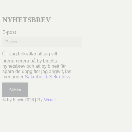
NYHETSBREV
E-post
Jag bekräftar att jag vill
prenumerera på by binetts
nyhetsbrev och att by binett får
spara de uppgifter jag angivit, läs
mer under
Säkerhet & Sekretess
Skicka
© by binett 2026
|
By
Wetail