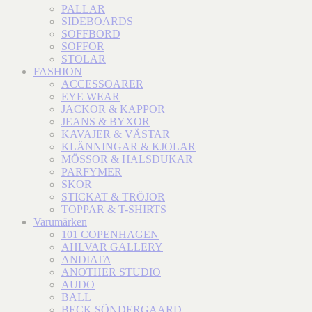
PALLAR
SIDEBOARDS
SOFFBORD
SOFFOR
STOLAR
FASHION
ACCESSOARER
EYE WEAR
JACKOR & KAPPOR
JEANS & BYXOR
KAVAJER & VÄSTAR
KLÄNNINGAR & KJOLAR
MÖSSOR & HALSDUKAR
PARFYMER
SKOR
STICKAT & TRÖJOR
TOPPAR & T-SHIRTS
Varumärken
101 COPENHAGEN
AHLVAR GALLERY
ANDIATA
ANOTHER STUDIO
AUDO
BALL
BECK SÖNDERGAARD