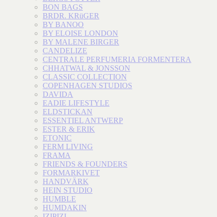
BON BAGS
BRDR. KRüGER
BY BANOO
BY ELOISE LONDON
BY MALENE BIRGER
CANDELIZE
CENTRALE PERFUMERIA FORMENTERA
CHHATWAL & JONSSON
CLASSIC COLLECTION
COPENHAGEN STUDIOS
DAVIDA
EADIE LIFESTYLE
ELDSTICKAN
ESSENTIEL ANTWERP
ESTER & ERIK
ETONIC
FERM LIVING
FRAMA
FRIENDS & FOUNDERS
FORMARKIVET
HANDVÄRK
HEIN STUDIO
HUMBLE
HUMDAKIN
IZIPIZI