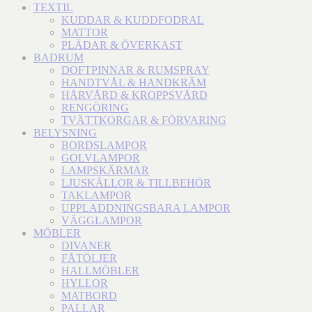
TEXTIL
KUDDAR & KUDDFODRAL
MATTOR
PLÄDAR & ÖVERKAST
BADRUM
DOFTPINNAR & RUMSPRAY
HANDTVÅL & HANDKRÄM
HÅRVÅRD & KROPPSVÅRD
RENGÖRING
TVÄTTKORGAR & FÖRVARING
BELYSNING
BORDSLAMPOR
GOLVLAMPOR
LAMPSKÄRMAR
LJUSKÄLLOR & TILLBEHÖR
TAKLAMPOR
UPPLADDNINGSBARA LAMPOR
VÄGGLAMPOR
MÖBLER
DIVANER
FÅTÖLJER
HALLMÖBLER
HYLLOR
MATBORD
PALLAR