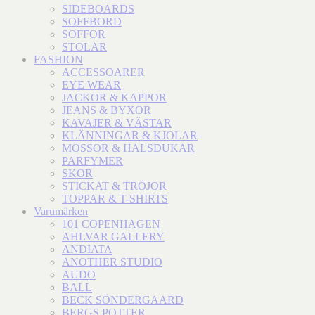
SIDEBOARDS
SOFFBORD
SOFFOR
STOLAR
FASHION
ACCESSOARER
EYE WEAR
JACKOR & KAPPOR
JEANS & BYXOR
KAVAJER & VÄSTAR
KLÄNNINGAR & KJOLAR
MÖSSOR & HALSDUKAR
PARFYMER
SKOR
STICKAT & TRÖJOR
TOPPAR & T-SHIRTS
Varumärken
101 COPENHAGEN
AHLVAR GALLERY
ANDIATA
ANOTHER STUDIO
AUDO
BALL
BECK SÖNDERGAARD
BERGS POTTER