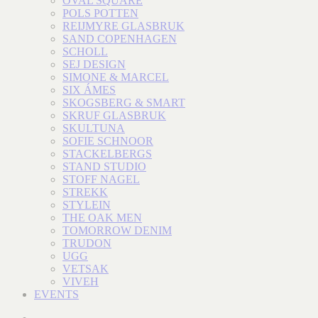
OVAL SQUARE
POLS POTTEN
REIJMYRE GLASBRUK
SAND COPENHAGEN
SCHOLL
SEJ DESIGN
SIMONE & MARCEL
SIX ÁMES
SKOGSBERG & SMART
SKRUF GLASBRUK
SKULTUNA
SOFIE SCHNOOR
STACKELBERGS
STAND STUDIO
STOFF NAGEL
STREKK
STYLEIN
THE OAK MEN
TOMORROW DENIM
TRUDON
UGG
VETSAK
VIVEH
EVENTS