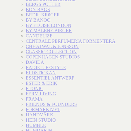
BERGS POTTER
BON BAGS
BRDR. KRüGER
BY BANOO
BY ELOISE LONDON
BY MALENE BIRGER
CANDELIZE
CENTRALE PERFUMERIA FORMENTERA
CHHATWAL & JONSSON
CLASSIC COLLECTION
COPENHAGEN STUDIOS
DAVIDA
EADIE LIFESTYLE
ELDSTICKAN
ESSENTIEL ANTWERP
ESTER & ERIK
ETONIC
FERM LIVING
FRAMA
FRIENDS & FOUNDERS
FORMARKIVET
HANDVÄRK
HEIN STUDIO
HUMBLE
HUMDAKIN