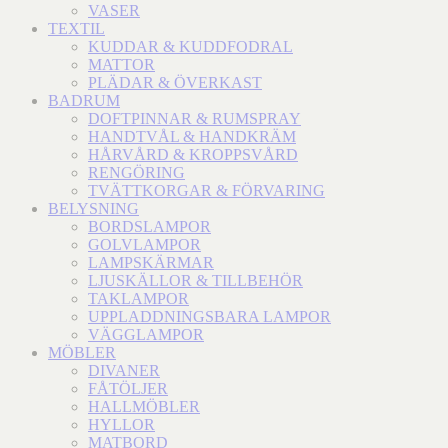
VASER
TEXTIL
KUDDAR & KUDDFODRAL
MATTOR
PLÄDAR & ÖVERKAST
BADRUM
DOFTPINNAR & RUMSPRAY
HANDTVÅL & HANDKRÄM
HÅRVÅRD & KROPPSVÅRD
RENGÖRING
TVÄTTKORGAR & FÖRVARING
BELYSNING
BORDSLAMPOR
GOLVLAMPOR
LAMPSKÄRMAR
LJUSKÄLLOR & TILLBEHÖR
TAKLAMPOR
UPPLADDNINGSBARA LAMPOR
VÄGGLAMPOR
MÖBLER
DIVANER
FÅTÖLJER
HALLMÖBLER
HYLLOR
MATBORD