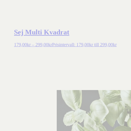
Sej Multi Kvadrat
179,00
kr
–
299,00
kr
Prisintervall: 179,00kr till 299,00kr