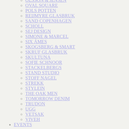
OLSSON & JENSEN
OVAL SQUARE
POLS POTTEN
REIJMYRE GLASBRUK
SAND COPENHAGEN
SCHOLL
SEJ DESIGN
SIMONE & MARCEL
SIX ÁMES
SKOGSBERG & SMART
SKRUF GLASBRUK
SKULTUNA
SOFIE SCHNOOR
STACKELBERGS
STAND STUDIO
STOFF NAGEL
STREKK
STYLEIN
THE OAK MEN
TOMORROW DENIM
TRUDON
UGG
VETSAK
VIVEH
EVENTS