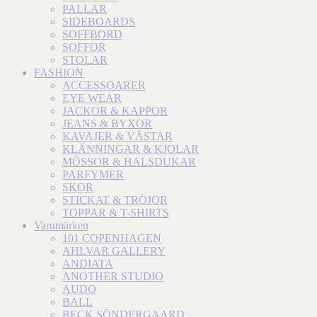
PALLAR
SIDEBOARDS
SOFFBORD
SOFFOR
STOLAR
FASHION
ACCESSOARER
EYE WEAR
JACKOR & KAPPOR
JEANS & BYXOR
KAVAJER & VÄSTAR
KLÄNNINGAR & KJOLAR
MÖSSOR & HALSDUKAR
PARFYMER
SKOR
STICKAT & TRÖJOR
TOPPAR & T-SHIRTS
Varumärken
101 COPENHAGEN
AHLVAR GALLERY
ANDIATA
ANOTHER STUDIO
AUDO
BALL
BECK SÖNDERGAARD