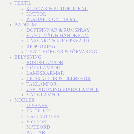
TEXTIL
KUDDAR & KUDDFODRAL
MATTOR
PLÄDAR & ÖVERKAST
BADRUM
DOFTPINNAR & RUMSPRAY
HANDTVÅL & HANDKRÄM
HÅRVÅRD & KROPPSVÅRD
RENGÖRING
TVÄTTKORGAR & FÖRVARING
BELYSNING
BORDSLAMPOR
GOLVLAMPOR
LAMPSKÄRMAR
LJUSKÄLLOR & TILLBEHÖR
TAKLAMPOR
UPPLADDNINGSBARA LAMPOR
VÄGGLAMPOR
MÖBLER
DIVANER
FÅTÖLJER
HALLMÖBLER
HYLLOR
MATBORD
PALLAR