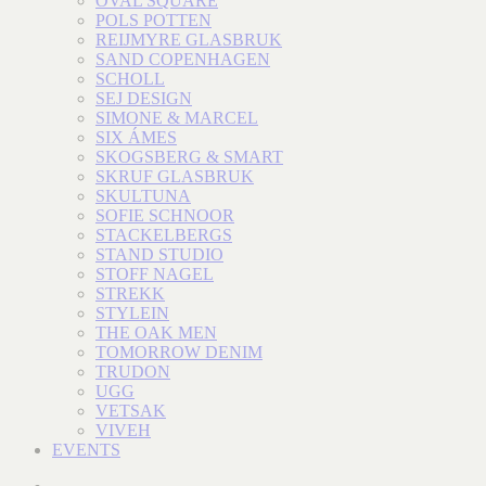
OVAL SQUARE
POLS POTTEN
REIJMYRE GLASBRUK
SAND COPENHAGEN
SCHOLL
SEJ DESIGN
SIMONE & MARCEL
SIX ÁMES
SKOGSBERG & SMART
SKRUF GLASBRUK
SKULTUNA
SOFIE SCHNOOR
STACKELBERGS
STAND STUDIO
STOFF NAGEL
STREKK
STYLEIN
THE OAK MEN
TOMORROW DENIM
TRUDON
UGG
VETSAK
VIVEH
EVENTS