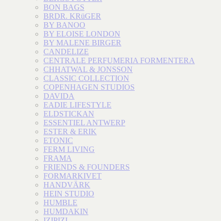
BON BAGS
BRDR. KRüGER
BY BANOO
BY ELOISE LONDON
BY MALENE BIRGER
CANDELIZE
CENTRALE PERFUMERIA FORMENTERA
CHHATWAL & JONSSON
CLASSIC COLLECTION
COPENHAGEN STUDIOS
DAVIDA
EADIE LIFESTYLE
ELDSTICKAN
ESSENTIEL ANTWERP
ESTER & ERIK
ETONIC
FERM LIVING
FRAMA
FRIENDS & FOUNDERS
FORMARKIVET
HANDVÄRK
HEIN STUDIO
HUMBLE
HUMDAKIN
IZIPIZI