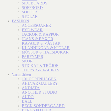
SIDEBOARDS
SOFFBORD
SOFFOR
STOLAR
FASHION
ACCESSOARER
EYE WEAR
JACKOR & KAPPOR
JEANS & BYXOR
KAVAJER & VÄSTAR
KLÄNNINGAR & KJOLAR
MÖSSOR & HALSDUKAR
PARFYMER
SKOR
STICKAT & TRÖJOR
TOPPAR & T-SHIRTS
Varumärken
101 COPENHAGEN
AHLVAR GALLERY
ANDIATA
ANOTHER STUDIO
AUDO
BALL
BECK SÖNDERGAARD
BERGS POTTER