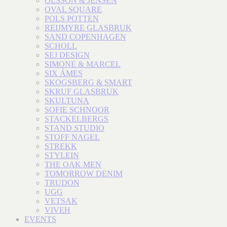
OLSSON & JENSEN
OVAL SQUARE
POLS POTTEN
REIJMYRE GLASBRUK
SAND COPENHAGEN
SCHOLL
SEJ DESIGN
SIMONE & MARCEL
SIX ÁMES
SKOGSBERG & SMART
SKRUF GLASBRUK
SKULTUNA
SOFIE SCHNOOR
STACKELBERGS
STAND STUDIO
STOFF NAGEL
STREKK
STYLEIN
THE OAK MEN
TOMORROW DENIM
TRUDON
UGG
VETSAK
VIVEH
EVENTS