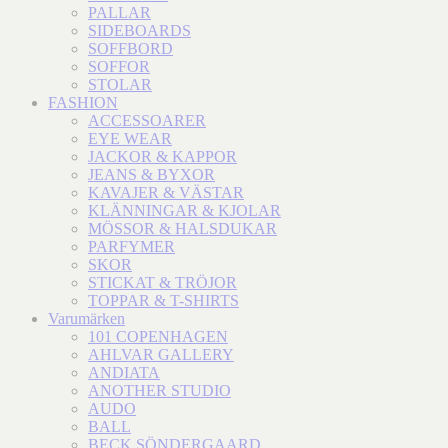
PALLAR
SIDEBOARDS
SOFFBORD
SOFFOR
STOLAR
FASHION
ACCESSOARER
EYE WEAR
JACKOR & KAPPOR
JEANS & BYXOR
KAVAJER & VÄSTAR
KLÄNNINGAR & KJOLAR
MÖSSOR & HALSDUKAR
PARFYMER
SKOR
STICKAT & TRÖJOR
TOPPAR & T-SHIRTS
Varumärken
101 COPENHAGEN
AHLVAR GALLERY
ANDIATA
ANOTHER STUDIO
AUDO
BALL
BECK SÖNDERGAARD