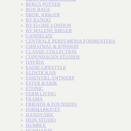
BERGS POTTER
BON BAGS
BRDR. KRüGER
BY BANOO
BY ELOISE LONDON
BY MALENE BIRGER
CANDELIZE
CENTRALE PERFUMERIA FORMENTERA
CHHATWAL & JONSSON
CLASSIC COLLECTION
COPENHAGEN STUDIOS
DAVIDA
EADIE LIFESTYLE
ELDSTICKAN
ESSENTIEL ANTWERP
ESTER & ERIK
ETONIC
FERM LIVING
FRAMA
FRIENDS & FOUNDERS
FORMARKIVET
HANDVÄRK
HEIN STUDIO
HUMBLE
HUMDAKIN