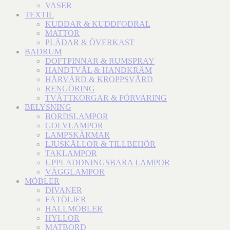
VASER
TEXTIL
KUDDAR & KUDDFODRAL
MATTOR
PLÄDAR & ÖVERKAST
BADRUM
DOFTPINNAR & RUMSPRAY
HANDTVÅL & HANDKRÄM
HÅRVÅRD & KROPPSVÅRD
RENGÖRING
TVÄTTKORGAR & FÖRVARING
BELYSNING
BORDSLAMPOR
GOLVLAMPOR
LAMPSKÄRMAR
LJUSKÄLLOR & TILLBEHÖR
TAKLAMPOR
UPPLADDNINGSBARA LAMPOR
VÄGGLAMPOR
MÖBLER
DIVANER
FÅTÖLJER
HALLMÖBLER
HYLLOR
MATBORD