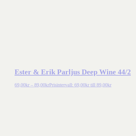
Ester & Erik Parljus Deep Wine 44/2
69,00
kr
–
89,00
kr
Prisintervall: 69,00kr till 89,00kr