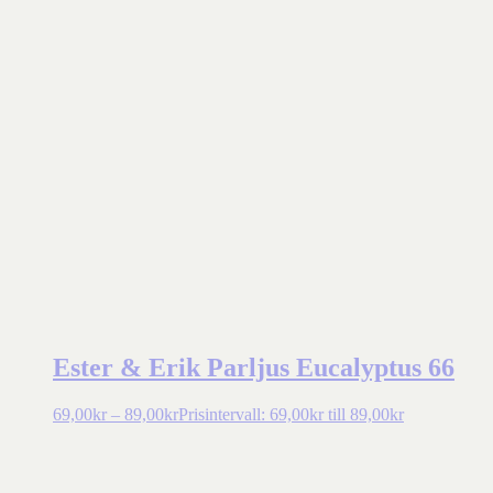
Ester & Erik Parljus Eucalyptus 66
69,00
kr
–
89,00
kr
Prisintervall: 69,00kr till 89,00kr