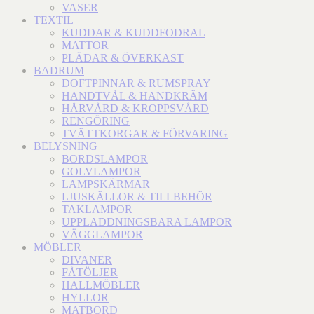
VASER
TEXTIL
KUDDAR & KUDDFODRAL
MATTOR
PLÄDAR & ÖVERKAST
BADRUM
DOFTPINNAR & RUMSPRAY
HANDTVÅL & HANDKRÄM
HÅRVÅRD & KROPPSVÅRD
RENGÖRING
TVÄTTKORGAR & FÖRVARING
BELYSNING
BORDSLAMPOR
GOLVLAMPOR
LAMPSKÄRMAR
LJUSKÄLLOR & TILLBEHÖR
TAKLAMPOR
UPPLADDNINGSBARA LAMPOR
VÄGGLAMPOR
MÖBLER
DIVANER
FÅTÖLJER
HALLMÖBLER
HYLLOR
MATBORD