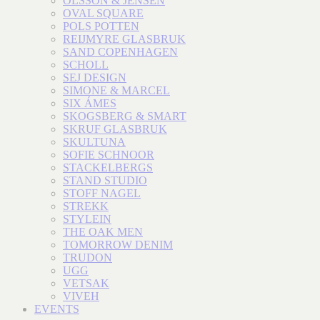
OLSSON & JENSEN
OVAL SQUARE
POLS POTTEN
REIJMYRE GLASBRUK
SAND COPENHAGEN
SCHOLL
SEJ DESIGN
SIMONE & MARCEL
SIX ÁMES
SKOGSBERG & SMART
SKRUF GLASBRUK
SKULTUNA
SOFIE SCHNOOR
STACKELBERGS
STAND STUDIO
STOFF NAGEL
STREKK
STYLEIN
THE OAK MEN
TOMORROW DENIM
TRUDON
UGG
VETSAK
VIVEH
EVENTS