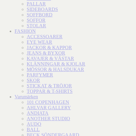
PALLAR
SIDEBOARDS
SOFFBORD
SOFFOR
STOLAR
FASHION
ACCESSOARER
EYE WEAR
JACKOR & KAPPOR
JEANS & BYXOR
KAVAJER & VÄSTAR
KLÄNNINGAR & KJOLAR
MÖSSOR & HALSDUKAR
PARFYMER
SKOR
STICKAT & TRÖJOR
TOPPAR & T-SHIRTS
Varumärken
101 COPENHAGEN
AHLVAR GALLERY
ANDIATA
ANOTHER STUDIO
AUDO
BALL
BECK SÖNDERGAARD