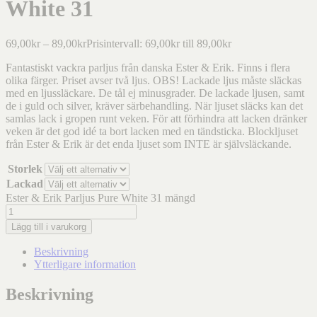
White 31
69,00
kr
–
89,00
kr
Prisintervall: 69,00kr till 89,00kr
Fantastiskt vackra parljus från danska Ester & Erik. Finns i flera
olika färger. Priset avser två ljus. OBS! Lackade ljus måste släckas
med en ljussläckare. De tål ej minusgrader. De lackade ljusen, samt
de i guld och silver, kräver särbehandling. När ljuset släcks kan det
samlas lack i gropen runt veken. För att förhindra att lacken dränker
veken är det god idé ta bort lacken med en tändsticka. Blockljuset
från Ester & Erik är det enda ljuset som INTE är självsläckande.
Storlek
Lackad
Ester & Erik Parljus Pure White 31 mängd
Lägg till i varukorg
Beskrivning
Ytterligare information
Beskrivning