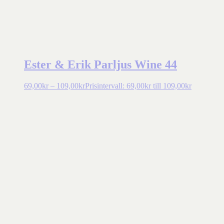
Ester & Erik Parljus Wine 44
69,00
kr
–
109,00
kr
Prisintervall: 69,00kr till 109,00kr