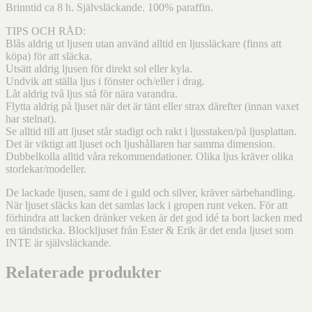
Brinntid ca 8 h. Självsläckande. 100% paraffin.
TIPS OCH RÅD:
Blås aldrig ut ljusen utan använd alltid en ljussläckare (finns att
köpa) för att släcka.
Utsätt aldrig ljusen för direkt sol eller kyla.
Undvik att ställa ljus i fönster och/eller i drag.
Låt aldrig två ljus stå för nära varandra.
Flytta aldrig på ljuset när det är tänt eller strax därefter (innan vaxet
har stelnat).
Se alltid till att ljuset står stadigt och rakt i ljusstaken/på ljusplattan.
Det är viktigt att ljuset och ljushållaren har samma dimension.
Dubbelkolla alltid våra rekommendationer. Olika ljus kräver olika
storlekar/modeller.
De lackade ljusen, samt de i guld och silver, kräver särbehandling.
När ljuset släcks kan det samlas lack i gropen runt veken. För att
förhindra att lacken dränker veken är det god idé ta bort lacken med
en tändsticka. Blockljuset från Ester & Erik är det enda ljuset som
INTE är självsläckande.
Relaterade produkter