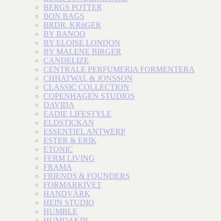
BERGS POTTER
BON BAGS
BRDR. KRüGER
BY BANOO
BY ELOISE LONDON
BY MALENE BIRGER
CANDELIZE
CENTRALE PERFUMERIA FORMENTERA
CHHATWAL & JONSSON
CLASSIC COLLECTION
COPENHAGEN STUDIOS
DAVIDA
EADIE LIFESTYLE
ELDSTICKAN
ESSENTIEL ANTWERP
ESTER & ERIK
ETONIC
FERM LIVING
FRAMA
FRIENDS & FOUNDERS
FORMARKIVET
HANDVÄRK
HEIN STUDIO
HUMBLE
HUMDAKIN