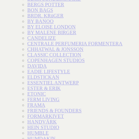
BERGS POTTER
BON BAGS
BRDR. KRüGER
BY BANOO
BY ELOISE LONDON
BY MALENE BIRGER
CANDELIZE
CENTRALE PERFUMERIA FORMENTERA
CHHATWAL & JONSSON
CLASSIC COLLECTION
COPENHAGEN STUDIOS
DAVIDA
EADIE LIFESTYLE
ELDSTICKAN
ESSENTIEL ANTWERP
ESTER & ERIK
ETONIC
FERM LIVING
FRAMA
FRIENDS & FOUNDERS
FORMARKIVET
HANDVÄRK
HEIN STUDIO
HUMBLE
HUMDAKIN