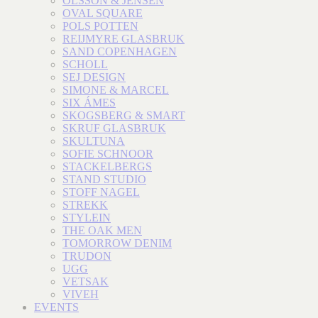
OLSSON & JENSEN
OVAL SQUARE
POLS POTTEN
REIJMYRE GLASBRUK
SAND COPENHAGEN
SCHOLL
SEJ DESIGN
SIMONE & MARCEL
SIX ÁMES
SKOGSBERG & SMART
SKRUF GLASBRUK
SKULTUNA
SOFIE SCHNOOR
STACKELBERGS
STAND STUDIO
STOFF NAGEL
STREKK
STYLEIN
THE OAK MEN
TOMORROW DENIM
TRUDON
UGG
VETSAK
VIVEH
EVENTS