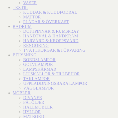
VASER
TEXTIL
KUDDAR & KUDDFODRAL
MATTOR
PLÄDAR & ÖVERKAST
BADRUM
DOFTPINNAR & RUMSPRAY
HANDTVÅL & HANDKRÄM
HÅRVÅRD & KROPPSVÅRD
RENGÖRING
TVÄTTKORGAR & FÖRVARING
BELYSNING
BORDSLAMPOR
GOLVLAMPOR
LAMPSKÄRMAR
LJUSKÄLLOR & TILLBEHÖR
TAKLAMPOR
UPPLADDNINGSBARA LAMPOR
VÄGGLAMPOR
MÖBLER
DIVANER
FÅTÖLJER
HALLMÖBLER
HYLLOR
MATBORD