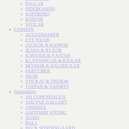
PALLAR
SIDEBOARDS
SOFFBORD
SOFFOR
STOLAR
FASHION
ACCESSOARER
EYE WEAR
JACKOR & KAPPOR
JEANS & BYXOR
KAVAJER & VÄSTAR
KLÄNNINGAR & KJOLAR
MÖSSOR & HALSDUKAR
PARFYMER
SKOR
STICKAT & TRÖJOR
TOPPAR & T-SHIRTS
Varumärken
101 COPENHAGEN
AHLVAR GALLERY
ANDIATA
ANOTHER STUDIO
AUDO
BALL
BECK SÖNDERGAARD