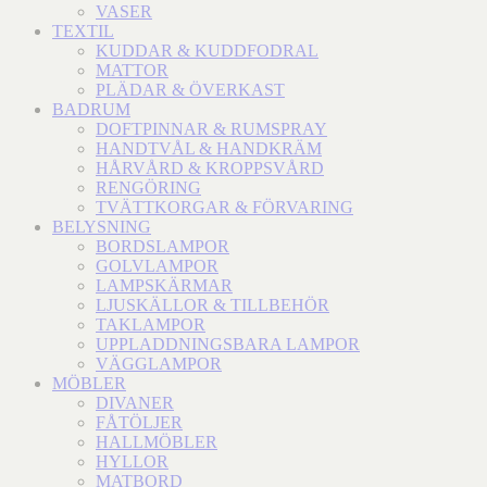
VASER
TEXTIL
KUDDAR & KUDDFODRAL
MATTOR
PLÄDAR & ÖVERKAST
BADRUM
DOFTPINNAR & RUMSPRAY
HANDTVÅL & HANDKRÄM
HÅRVÅRD & KROPPSVÅRD
RENGÖRING
TVÄTTKORGAR & FÖRVARING
BELYSNING
BORDSLAMPOR
GOLVLAMPOR
LAMPSKÄRMAR
LJUSKÄLLOR & TILLBEHÖR
TAKLAMPOR
UPPLADDNINGSBARA LAMPOR
VÄGGLAMPOR
MÖBLER
DIVANER
FÅTÖLJER
HALLMÖBLER
HYLLOR
MATBORD