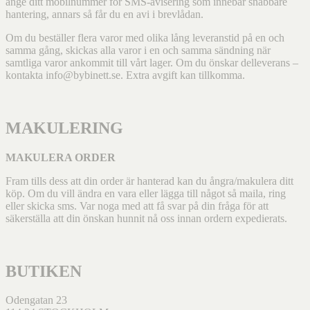
ange ditt mobilnummer för SMS-avisering som innebär snabbare
hantering, annars så får du en avi i brevlådan.
Om du beställer flera varor med olika lång leveranstid på en och
samma gång, skickas alla varor i en och samma sändning när
samtliga varor ankommit till vårt lager. Om du önskar delleverans –
kontakta info@bybinett.se. Extra avgift kan tillkomma.
MAKULERING
MAKULERA ORDER
Fram tills dess att din order är hanterad kan du ångra/makulera ditt
köp. Om du vill ändra en vara eller lägga till något så maila, ring
eller skicka sms. Var noga med att få svar på din fråga för att
säkerställa att din önskan hunnit nå oss innan ordern expedierats.
BUTIKEN
Odengatan 23