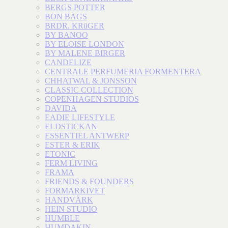
BERGS POTTER
BON BAGS
BRDR. KRüGER
BY BANOO
BY ELOISE LONDON
BY MALENE BIRGER
CANDELIZE
CENTRALE PERFUMERIA FORMENTERA
CHHATWAL & JONSSON
CLASSIC COLLECTION
COPENHAGEN STUDIOS
DAVIDA
EADIE LIFESTYLE
ELDSTICKAN
ESSENTIEL ANTWERP
ESTER & ERIK
ETONIC
FERM LIVING
FRAMA
FRIENDS & FOUNDERS
FORMARKIVET
HANDVÄRK
HEIN STUDIO
HUMBLE
HUMDAKIN