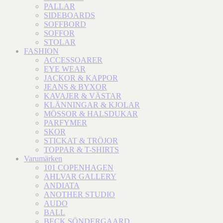
PALLAR
SIDEBOARDS
SOFFBORD
SOFFOR
STOLAR
FASHION
ACCESSOARER
EYE WEAR
JACKOR & KAPPOR
JEANS & BYXOR
KAVAJER & VÄSTAR
KLÄNNINGAR & KJOLAR
MÖSSOR & HALSDUKAR
PARFYMER
SKOR
STICKAT & TRÖJOR
TOPPAR & T-SHIRTS
Varumärken
101 COPENHAGEN
AHLVAR GALLERY
ANDIATA
ANOTHER STUDIO
AUDO
BALL
BECK SÖNDERGAARD