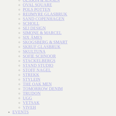
OLSSON & JENSEN
OVAL SQUARE
POLS POTTEN
REIJMYRE GLASBRUK
SAND COPENHAGEN
SCHOLL
SEJ DESIGN
SIMONE & MARCEL
SIX ÁMES
SKOGSBERG & SMART
SKRUF GLASBRUK
SKULTUNA
SOFIE SCHNOOR
STACKELBERGS
STAND STUDIO
STOFF NAGEL
STREKK
STYLEIN
THE OAK MEN
TOMORROW DENIM
TRUDON
UGG
VETSAK
VIVEH
EVENTS