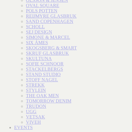
OLSSON & JENSEN
OVAL SQUARE
POLS POTTEN
REIJMYRE GLASBRUK
SAND COPENHAGEN
SCHOLL
SEJ DESIGN
SIMONE & MARCEL
SIX ÁMES
SKOGSBERG & SMART
SKRUF GLASBRUK
SKULTUNA
SOFIE SCHNOOR
STACKELBERGS
STAND STUDIO
STOFF NAGEL
STREKK
STYLEIN
THE OAK MEN
TOMORROW DENIM
TRUDON
UGG
VETSAK
VIVEH
EVENTS