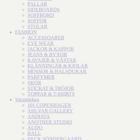
PALLAR
SIDEBOARDS
SOFFBORD
SOFFOR
STOLAR
FASHION
ACCESSOARER
EYE WEAR
JACKOR & KAPPOR
JEANS & BYXOR
KAVAJER & VÄSTAR
KLÄNNINGAR & KJOLAR
MÖSSOR & HALSDUKAR
PARFYMER
SKOR
STICKAT & TRÖJOR
TOPPAR & T-SHIRTS
Varumärken
101 COPENHAGEN
AHLVAR GALLERY
ANDIATA
ANOTHER STUDIO
AUDO
BALL
BECK SÖNDERGAARD