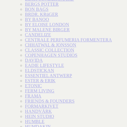
BERGS POTTER
BON BAGS
BRDR. KRüGER
BY BANOO
BY ELOISE LONDON
BY MALENE BIRGER
CANDELIZE
CENTRALE PERFUMERIA FORMENTERA
CHHATWAL & JONSSON
CLASSIC COLLECTION
COPENHAGEN STUDIOS
DAVIDA
EADIE LIFESTYLE
ELDSTICKAN
ESSENTIEL ANTWERP
ESTER & ERIK
ETONIC
FERM LIVING
FRAMA
FRIENDS & FOUNDERS
FORMARKIVET
HANDVÄRK
HEIN STUDIO
HUMBLE
HUMDAKIN