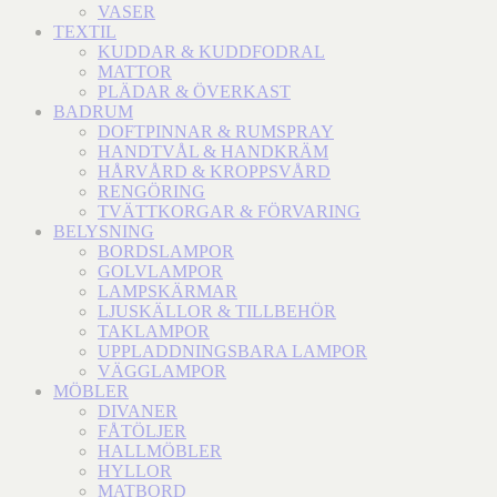
VASER
TEXTIL
KUDDAR & KUDDFODRAL
MATTOR
PLÄDAR & ÖVERKAST
BADRUM
DOFTPINNAR & RUMSPRAY
HANDTVÅL & HANDKRÄM
HÅRVÅRD & KROPPSVÅRD
RENGÖRING
TVÄTTKORGAR & FÖRVARING
BELYSNING
BORDSLAMPOR
GOLVLAMPOR
LAMPSKÄRMAR
LJUSKÄLLOR & TILLBEHÖR
TAKLAMPOR
UPPLADDNINGSBARA LAMPOR
VÄGGLAMPOR
MÖBLER
DIVANER
FÅTÖLJER
HALLMÖBLER
HYLLOR
MATBORD