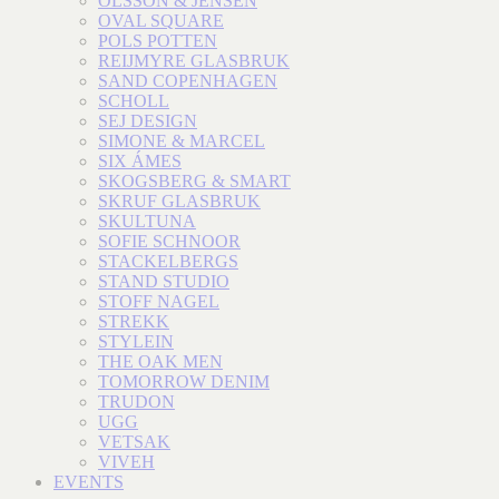
OLSSON & JENSEN
OVAL SQUARE
POLS POTTEN
REIJMYRE GLASBRUK
SAND COPENHAGEN
SCHOLL
SEJ DESIGN
SIMONE & MARCEL
SIX ÁMES
SKOGSBERG & SMART
SKRUF GLASBRUK
SKULTUNA
SOFIE SCHNOOR
STACKELBERGS
STAND STUDIO
STOFF NAGEL
STREKK
STYLEIN
THE OAK MEN
TOMORROW DENIM
TRUDON
UGG
VETSAK
VIVEH
EVENTS