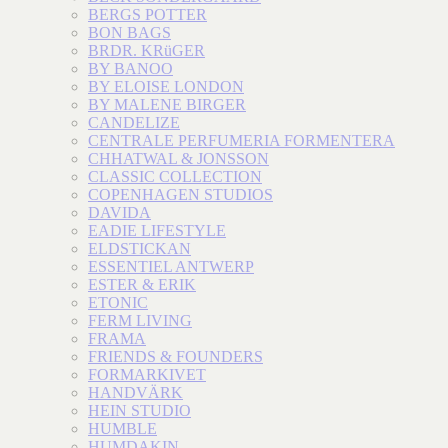
BERGS POTTER
BON BAGS
BRDR. KRüGER
BY BANOO
BY ELOISE LONDON
BY MALENE BIRGER
CANDELIZE
CENTRALE PERFUMERIA FORMENTERA
CHHATWAL & JONSSON
CLASSIC COLLECTION
COPENHAGEN STUDIOS
DAVIDA
EADIE LIFESTYLE
ELDSTICKAN
ESSENTIEL ANTWERP
ESTER & ERIK
ETONIC
FERM LIVING
FRAMA
FRIENDS & FOUNDERS
FORMARKIVET
HANDVÄRK
HEIN STUDIO
HUMBLE
HUMDAKIN