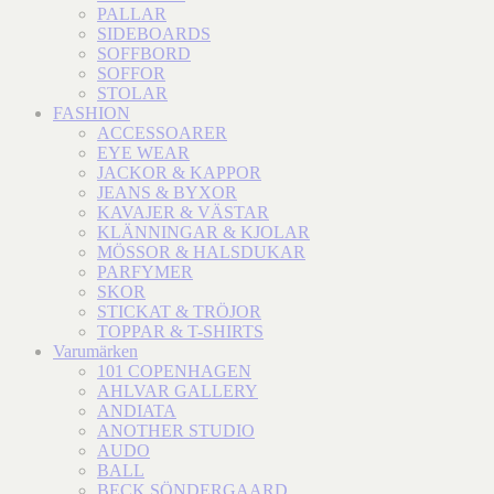
PALLAR
SIDEBOARDS
SOFFBORD
SOFFOR
STOLAR
FASHION
ACCESSOARER
EYE WEAR
JACKOR & KAPPOR
JEANS & BYXOR
KAVAJER & VÄSTAR
KLÄNNINGAR & KJOLAR
MÖSSOR & HALSDUKAR
PARFYMER
SKOR
STICKAT & TRÖJOR
TOPPAR & T-SHIRTS
Varumärken
101 COPENHAGEN
AHLVAR GALLERY
ANDIATA
ANOTHER STUDIO
AUDO
BALL
BECK SÖNDERGAARD