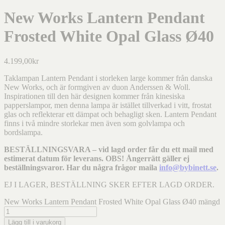
New Works Lantern Pendant
Frosted White Opal Glass Ø40
4.199,00
kr
Taklampan Lantern Pendant i storleken large kommer från danska
New Works, och är formgiven av duon Anderssen & Woll.
Inspirationen till den här designen kommer från kinesiska
papperslampor, men denna lampa är istället tillverkad i vitt, frostat
glas och reflekterar ett dämpat och behagligt sken. Lantern Pendant
finns i två mindre storlekar men även som golvlampa och
bordslampa.
BESTÄLLNINGSVARA – vid lagd order får du ett mail med
estimerat datum för leverans. OBS! Ångerrätt gäller ej
beställningsvaror. Har du några frågor maila
info@bybinett.se
.
EJ I LAGER, BESTÄLLNING SKER EFTER LAGD ORDER.
New Works Lantern Pendant Frosted White Opal Glass Ø40 mängd
Lägg till i varukorg