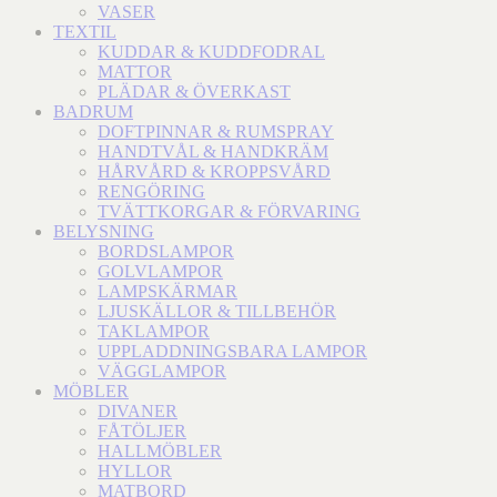
VASER
TEXTIL
KUDDAR & KUDDFODRAL
MATTOR
PLÄDAR & ÖVERKAST
BADRUM
DOFTPINNAR & RUMSPRAY
HANDTVÅL & HANDKRÄM
HÅRVÅRD & KROPPSVÅRD
RENGÖRING
TVÄTTKORGAR & FÖRVARING
BELYSNING
BORDSLAMPOR
GOLVLAMPOR
LAMPSKÄRMAR
LJUSKÄLLOR & TILLBEHÖR
TAKLAMPOR
UPPLADDNINGSBARA LAMPOR
VÄGGLAMPOR
MÖBLER
DIVANER
FÅTÖLJER
HALLMÖBLER
HYLLOR
MATBORD