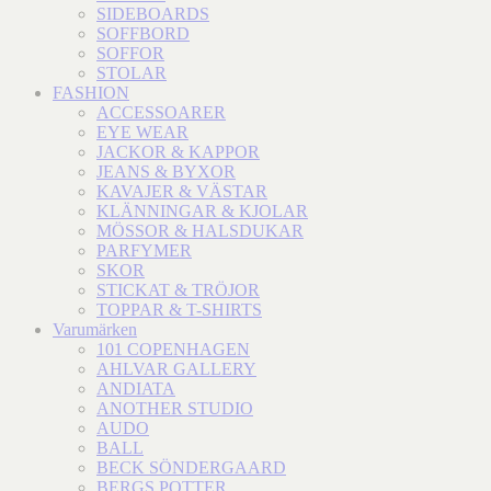
SIDEBOARDS
SOFFBORD
SOFFOR
STOLAR
FASHION
ACCESSOARER
EYE WEAR
JACKOR & KAPPOR
JEANS & BYXOR
KAVAJER & VÄSTAR
KLÄNNINGAR & KJOLAR
MÖSSOR & HALSDUKAR
PARFYMER
SKOR
STICKAT & TRÖJOR
TOPPAR & T-SHIRTS
Varumärken
101 COPENHAGEN
AHLVAR GALLERY
ANDIATA
ANOTHER STUDIO
AUDO
BALL
BECK SÖNDERGAARD
BERGS POTTER