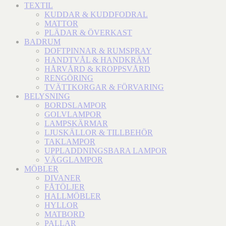
TEXTIL
KUDDAR & KUDDFODRAL
MATTOR
PLÄDAR & ÖVERKAST
BADRUM
DOFTPINNAR & RUMSPRAY
HANDTVÅL & HANDKRÄM
HÅRVÅRD & KROPPSVÅRD
RENGÖRING
TVÄTTKORGAR & FÖRVARING
BELYSNING
BORDSLAMPOR
GOLVLAMPOR
LAMPSKÄRMAR
LJUSKÄLLOR & TILLBEHÖR
TAKLAMPOR
UPPLADDNINGSBARA LAMPOR
VÄGGLAMPOR
MÖBLER
DIVANER
FÅTÖLJER
HALLMÖBLER
HYLLOR
MATBORD
PALLAR