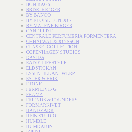
BON BAGS
BRDR. KRüGER
BY BANOO
BY ELOISE LONDON
BY MALENE BIRGER
CANDELIZE
CENTRALE PERFUMERIA FORMENTERA
CHHATWAL & JONSSON
CLASSIC COLLECTION
COPENHAGEN STUDIOS
DAVIDA
EADIE LIFESTYLE
ELDSTICKAN
ESSENTIEL ANTWERP
ESTER & ERIK
ETONIC
FERM LIVING
FRAMA
FRIENDS & FOUNDERS
FORMARKIVET
HANDVÄRK
HEIN STUDIO
HUMBLE
HUMDAKIN
IZIPIZI