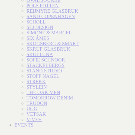
OVAL SQUARE
POLS POTTEN
REIJMYRE GLASBRUK
SAND COPENHAGEN
SCHOLL
SEJ DESIGN
SIMONE & MARCEL
SIX ÁMES
SKOGSBERG & SMART
SKRUF GLASBRUK
SKULTUNA
SOFIE SCHNOOR
STACKELBERGS
STAND STUDIO
STOFF NAGEL
STREKK
STYLEIN
THE OAK MEN
TOMORROW DENIM
TRUDON
UGG
VETSAK
VIVEH
EVENTS