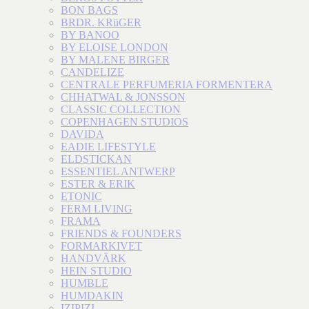
BON BAGS
BRDR. KRüGER
BY BANOO
BY ELOISE LONDON
BY MALENE BIRGER
CANDELIZE
CENTRALE PERFUMERIA FORMENTERA
CHHATWAL & JONSSON
CLASSIC COLLECTION
COPENHAGEN STUDIOS
DAVIDA
EADIE LIFESTYLE
ELDSTICKAN
ESSENTIEL ANTWERP
ESTER & ERIK
ETONIC
FERM LIVING
FRAMA
FRIENDS & FOUNDERS
FORMARKIVET
HANDVÄRK
HEIN STUDIO
HUMBLE
HUMDAKIN
IZIPIZI