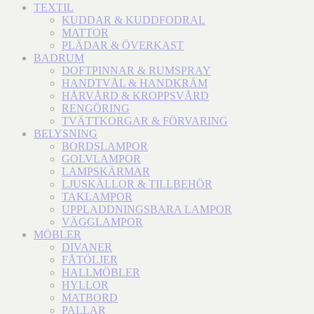
TEXTIL
KUDDAR & KUDDFODRAL
MATTOR
PLÄDAR & ÖVERKAST
BADRUM
DOFTPINNAR & RUMSPRAY
HANDTVÅL & HANDKRÄM
HÅRVÅRD & KROPPSVÅRD
RENGÖRING
TVÄTTKORGAR & FÖRVARING
BELYSNING
BORDSLAMPOR
GOLVLAMPOR
LAMPSKÄRMAR
LJUSKÄLLOR & TILLBEHÖR
TAKLAMPOR
UPPLADDNINGSBARA LAMPOR
VÄGGLAMPOR
MÖBLER
DIVANER
FÅTÖLJER
HALLMÖBLER
HYLLOR
MATBORD
PALLAR