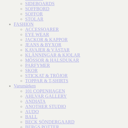
SIDEBOARDS
SOFFBORD
SOFFOR
STOLAR
FASHION
ACCESSOARER
EYE WEAR
JACKOR & KAPPOR
JEANS & BYXOR
KAVAJER & VÄSTAR
KLÄNNINGAR & KJOLAR
MÖSSOR & HALSDUKAR
PARFYMER
SKOR
STICKAT & TRÖJOR
TOPPAR & T-SHIRTS
Varumärken
101 COPENHAGEN
AHLVAR GALLERY
ANDIATA
ANOTHER STUDIO
AUDO
BALL
BECK SÖNDERGAARD
BERGS POTTER