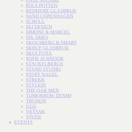
OVAL SQUARE
POLS POTTEN
REIJMYRE GLASBRUK
SAND COPENHAGEN
SCHOLL
SEJ DESIGN
SIMONE & MARCEL
SIX ÁMES
SKOGSBERG & SMART
SKRUF GLASBRUK
SKULTUNA
SOFIE SCHNOOR
STACKELBERGS
STAND STUDIO
STOFF NAGEL
STREKK
STYLEIN
THE OAK MEN
TOMORROW DENIM
TRUDON
UGG
VETSAK
VIVEH
EVENTS