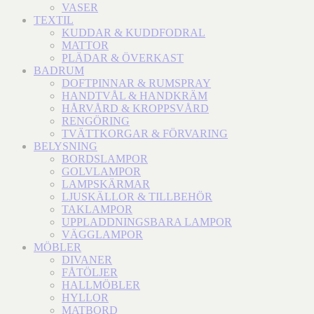
VASER
TEXTIL
KUDDAR & KUDDFODRAL
MATTOR
PLÄDAR & ÖVERKAST
BADRUM
DOFTPINNAR & RUMSPRAY
HANDTVÅL & HANDKRÄM
HÅRVÅRD & KROPPSVÅRD
RENGÖRING
TVÄTTKORGAR & FÖRVARING
BELYSNING
BORDSLAMPOR
GOLVLAMPOR
LAMPSKÄRMAR
LJUSKÄLLOR & TILLBEHÖR
TAKLAMPOR
UPPLADDNINGSBARA LAMPOR
VÄGGLAMPOR
MÖBLER
DIVANER
FÅTÖLJER
HALLMÖBLER
HYLLOR
MATBORD