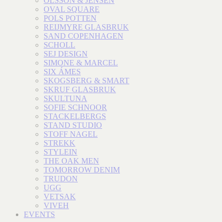
OLSSON & JENSEN
OVAL SQUARE
POLS POTTEN
REIJMYRE GLASBRUK
SAND COPENHAGEN
SCHOLL
SEJ DESIGN
SIMONE & MARCEL
SIX ÁMES
SKOGSBERG & SMART
SKRUF GLASBRUK
SKULTUNA
SOFIE SCHNOOR
STACKELBERGS
STAND STUDIO
STOFF NAGEL
STREKK
STYLEIN
THE OAK MEN
TOMORROW DENIM
TRUDON
UGG
VETSAK
VIVEH
EVENTS