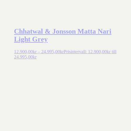
Chhatwal & Jonsson Matta Nari
Light Grey
12.900,00
kr
–
24.995,00
kr
Prisintervall: 12.900,00kr till
24.995,00kr