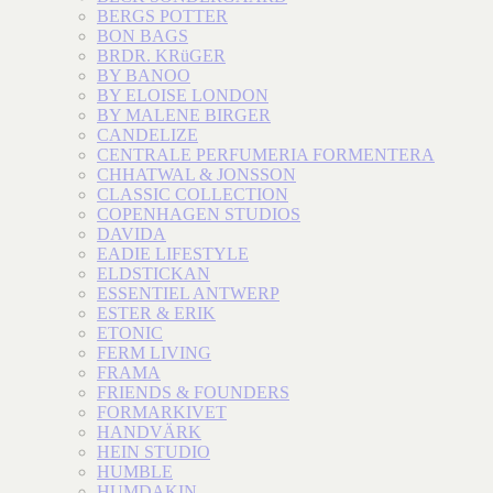
BERGS POTTER
BON BAGS
BRDR. KRüGER
BY BANOO
BY ELOISE LONDON
BY MALENE BIRGER
CANDELIZE
CENTRALE PERFUMERIA FORMENTERA
CHHATWAL & JONSSON
CLASSIC COLLECTION
COPENHAGEN STUDIOS
DAVIDA
EADIE LIFESTYLE
ELDSTICKAN
ESSENTIEL ANTWERP
ESTER & ERIK
ETONIC
FERM LIVING
FRAMA
FRIENDS & FOUNDERS
FORMARKIVET
HANDVÄRK
HEIN STUDIO
HUMBLE
HUMDAKIN