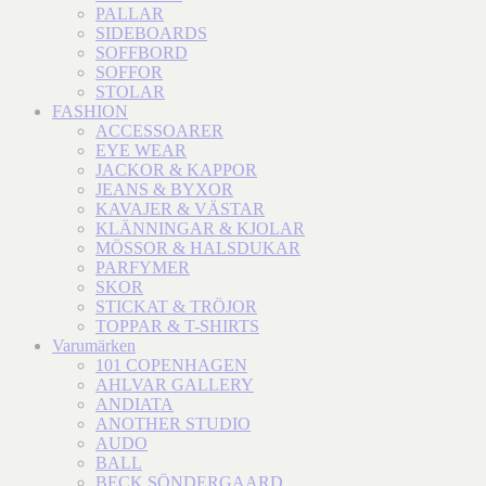
PALLAR
SIDEBOARDS
SOFFBORD
SOFFOR
STOLAR
FASHION
ACCESSOARER
EYE WEAR
JACKOR & KAPPOR
JEANS & BYXOR
KAVAJER & VÄSTAR
KLÄNNINGAR & KJOLAR
MÖSSOR & HALSDUKAR
PARFYMER
SKOR
STICKAT & TRÖJOR
TOPPAR & T-SHIRTS
Varumärken
101 COPENHAGEN
AHLVAR GALLERY
ANDIATA
ANOTHER STUDIO
AUDO
BALL
BECK SÖNDERGAARD