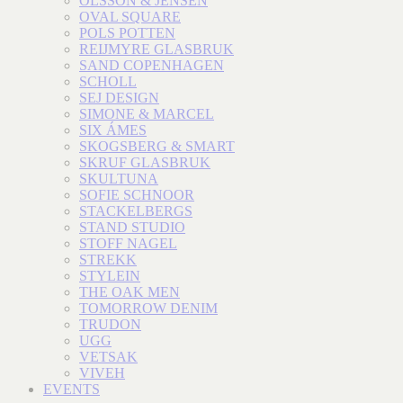
OLSSON & JENSEN
OVAL SQUARE
POLS POTTEN
REIJMYRE GLASBRUK
SAND COPENHAGEN
SCHOLL
SEJ DESIGN
SIMONE & MARCEL
SIX ÁMES
SKOGSBERG & SMART
SKRUF GLASBRUK
SKULTUNA
SOFIE SCHNOOR
STACKELBERGS
STAND STUDIO
STOFF NAGEL
STREKK
STYLEIN
THE OAK MEN
TOMORROW DENIM
TRUDON
UGG
VETSAK
VIVEH
EVENTS