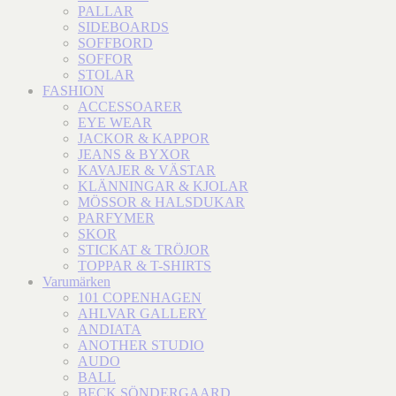
PALLAR
SIDEBOARDS
SOFFBORD
SOFFOR
STOLAR
FASHION
ACCESSOARER
EYE WEAR
JACKOR & KAPPOR
JEANS & BYXOR
KAVAJER & VÄSTAR
KLÄNNINGAR & KJOLAR
MÖSSOR & HALSDUKAR
PARFYMER
SKOR
STICKAT & TRÖJOR
TOPPAR & T-SHIRTS
Varumärken
101 COPENHAGEN
AHLVAR GALLERY
ANDIATA
ANOTHER STUDIO
AUDO
BALL
BECK SÖNDERGAARD