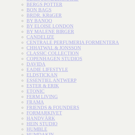
BERGS POTTER
BON BAGS
BRDR. KRüGER
BY BANOO
BY ELOISE LONDON
BY MALENE BIRGER
CANDELIZE
CENTRALE PERFUMERIA FORMENTERA
CHHATWAL & JONSSON
CLASSIC COLLECTION
COPENHAGEN STUDIOS
DAVIDA
EADIE LIFESTYLE
ELDSTICKAN
ESSENTIEL ANTWERP
ESTER & ERIK
ETONIC
FERM LIVING
FRAMA
FRIENDS & FOUNDERS
FORMARKIVET
HANDVÄRK
HEIN STUDIO
HUMBLE
HUMDAKIN