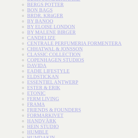
BERGS POTTER
BON BAGS
BRDR. KRüGER
BY BANOO
BY ELOISE LONDON
BY MALENE BIRGER
CANDELIZE
CENTRALE PERFUMERIA FORMENTERA
CHHATWAL & JONSSON
CLASSIC COLLECTION
COPENHAGEN STUDIOS
DAVIDA
EADIE LIFESTYLE
ELDSTICKAN
ESSENTIEL ANTWERP
ESTER & ERIK
ETONIC
FERM LIVING
FRAMA
FRIENDS & FOUNDERS
FORMARKIVET
HANDVÄRK
HEIN STUDIO
HUMBLE
HUMDAKIN