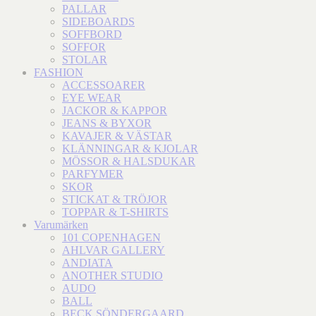
PALLAR
SIDEBOARDS
SOFFBORD
SOFFOR
STOLAR
FASHION
ACCESSOARER
EYE WEAR
JACKOR & KAPPOR
JEANS & BYXOR
KAVAJER & VÄSTAR
KLÄNNINGAR & KJOLAR
MÖSSOR & HALSDUKAR
PARFYMER
SKOR
STICKAT & TRÖJOR
TOPPAR & T-SHIRTS
Varumärken
101 COPENHAGEN
AHLVAR GALLERY
ANDIATA
ANOTHER STUDIO
AUDO
BALL
BECK SÖNDERGAARD