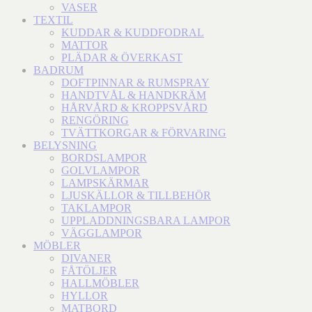
VASER
TEXTIL
KUDDAR & KUDDFODRAL
MATTOR
PLÄDAR & ÖVERKAST
BADRUM
DOFTPINNAR & RUMSPRAY
HANDTVÅL & HANDKRÄM
HÅRVÅRD & KROPPSVÅRD
RENGÖRING
TVÄTTKORGAR & FÖRVARING
BELYSNING
BORDSLAMPOR
GOLVLAMPOR
LAMPSKÄRMAR
LJUSKÄLLOR & TILLBEHÖR
TAKLAMPOR
UPPLADDNINGSBARA LAMPOR
VÄGGLAMPOR
MÖBLER
DIVANER
FÅTÖLJER
HALLMÖBLER
HYLLOR
MATBORD