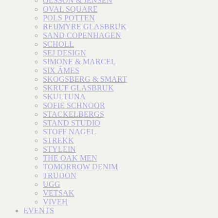
OLSSON & JENSEN
OVAL SQUARE
POLS POTTEN
REIJMYRE GLASBRUK
SAND COPENHAGEN
SCHOLL
SEJ DESIGN
SIMONE & MARCEL
SIX ÁMES
SKOGSBERG & SMART
SKRUF GLASBRUK
SKULTUNA
SOFIE SCHNOOR
STACKELBERGS
STAND STUDIO
STOFF NAGEL
STREKK
STYLEIN
THE OAK MEN
TOMORROW DENIM
TRUDON
UGG
VETSAK
VIVEH
EVENTS