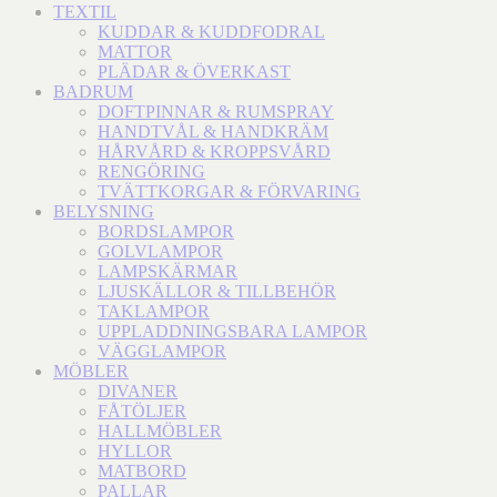
TEXTIL
KUDDAR & KUDDFODRAL
MATTOR
PLÄDAR & ÖVERKAST
BADRUM
DOFTPINNAR & RUMSPRAY
HANDTVÅL & HANDKRÄM
HÅRVÅRD & KROPPSVÅRD
RENGÖRING
TVÄTTKORGAR & FÖRVARING
BELYSNING
BORDSLAMPOR
GOLVLAMPOR
LAMPSKÄRMAR
LJUSKÄLLOR & TILLBEHÖR
TAKLAMPOR
UPPLADDNINGSBARA LAMPOR
VÄGGLAMPOR
MÖBLER
DIVANER
FÅTÖLJER
HALLMÖBLER
HYLLOR
MATBORD
PALLAR