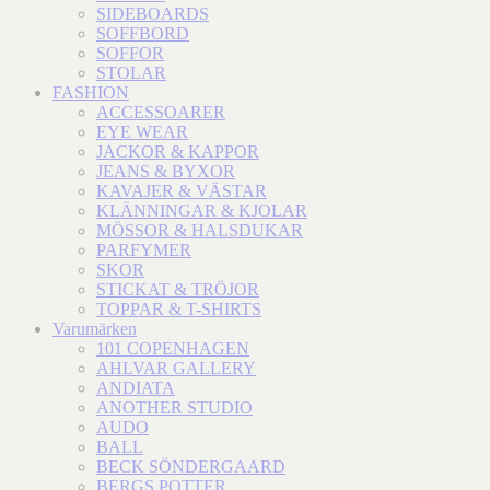
SIDEBOARDS
SOFFBORD
SOFFOR
STOLAR
FASHION
ACCESSOARER
EYE WEAR
JACKOR & KAPPOR
JEANS & BYXOR
KAVAJER & VÄSTAR
KLÄNNINGAR & KJOLAR
MÖSSOR & HALSDUKAR
PARFYMER
SKOR
STICKAT & TRÖJOR
TOPPAR & T-SHIRTS
Varumärken
101 COPENHAGEN
AHLVAR GALLERY
ANDIATA
ANOTHER STUDIO
AUDO
BALL
BECK SÖNDERGAARD
BERGS POTTER