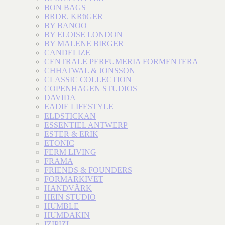
BON BAGS
BRDR. KRüGER
BY BANOO
BY ELOISE LONDON
BY MALENE BIRGER
CANDELIZE
CENTRALE PERFUMERIA FORMENTERA
CHHATWAL & JONSSON
CLASSIC COLLECTION
COPENHAGEN STUDIOS
DAVIDA
EADIE LIFESTYLE
ELDSTICKAN
ESSENTIEL ANTWERP
ESTER & ERIK
ETONIC
FERM LIVING
FRAMA
FRIENDS & FOUNDERS
FORMARKIVET
HANDVÄRK
HEIN STUDIO
HUMBLE
HUMDAKIN
IZIPIZI