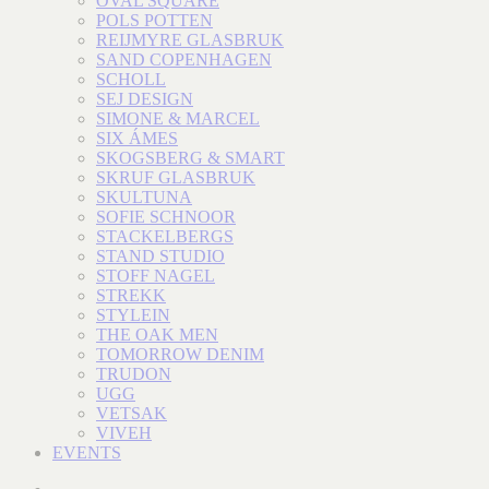
OVAL SQUARE
POLS POTTEN
REIJMYRE GLASBRUK
SAND COPENHAGEN
SCHOLL
SEJ DESIGN
SIMONE & MARCEL
SIX ÁMES
SKOGSBERG & SMART
SKRUF GLASBRUK
SKULTUNA
SOFIE SCHNOOR
STACKELBERGS
STAND STUDIO
STOFF NAGEL
STREKK
STYLEIN
THE OAK MEN
TOMORROW DENIM
TRUDON
UGG
VETSAK
VIVEH
EVENTS