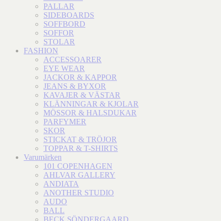
PALLAR
SIDEBOARDS
SOFFBORD
SOFFOR
STOLAR
FASHION
ACCESSOARER
EYE WEAR
JACKOR & KAPPOR
JEANS & BYXOR
KAVAJER & VÄSTAR
KLÄNNINGAR & KJOLAR
MÖSSOR & HALSDUKAR
PARFYMER
SKOR
STICKAT & TRÖJOR
TOPPAR & T-SHIRTS
Varumärken
101 COPENHAGEN
AHLVAR GALLERY
ANDIATA
ANOTHER STUDIO
AUDO
BALL
BECK SÖNDERGAARD