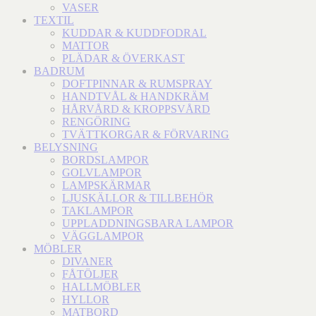
VASER
TEXTIL
KUDDAR & KUDDFODRAL
MATTOR
PLÄDAR & ÖVERKAST
BADRUM
DOFTPINNAR & RUMSPRAY
HANDTVÅL & HANDKRÄM
HÅRVÅRD & KROPPSVÅRD
RENGÖRING
TVÄTTKORGAR & FÖRVARING
BELYSNING
BORDSLAMPOR
GOLVLAMPOR
LAMPSKÄRMAR
LJUSKÄLLOR & TILLBEHÖR
TAKLAMPOR
UPPLADDNINGSBARA LAMPOR
VÄGGLAMPOR
MÖBLER
DIVANER
FÅTÖLJER
HALLMÖBLER
HYLLOR
MATBORD