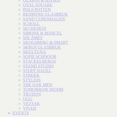
OLSSON & JENSEN
OVAL SQUARE
POLS POTTEN
REIJMYRE GLASBRUK
SAND COPENHAGEN
SCHOLL
SEJ DESIGN
SIMONE & MARCEL
SIX ÁMES
SKOGSBERG & SMART
SKRUF GLASBRUK
SKULTUNA
SOFIE SCHNOOR
STACKELBERGS
STAND STUDIO
STOFF NAGEL
STREKK
STYLEIN
THE OAK MEN
TOMORROW DENIM
TRUDON
UGG
VETSAK
VIVEH
EVENTS