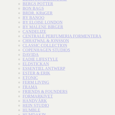
BERGS POTTER
BON BAGS
BRDR. KRüGER
BY BANOO
BY ELOISE LONDON
BY MALENE BIRGER
CANDELIZE
CENTRALE PERFUMERIA FORMENTERA
CHHATWAL & JONSSON
CLASSIC COLLECTION
COPENHAGEN STUDIOS
DAVIDA
EADIE LIFESTYLE
ELDSTICKAN
ESSENTIEL ANTWERP
ESTER & ERIK
ETONIC
FERM LIVING
FRAMA
FRIENDS & FOUNDERS
FORMARKIVET
HANDVÄRK
HEIN STUDIO
HUMBLE
HUMDAKIN