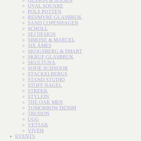
OLSSON & JENSEN
OVAL SQUARE
POLS POTTEN
REIJMYRE GLASBRUK
SAND COPENHAGEN
SCHOLL
SEJ DESIGN
SIMONE & MARCEL
SIX ÁMES
SKOGSBERG & SMART
SKRUF GLASBRUK
SKULTUNA
SOFIE SCHNOOR
STACKELBERGS
STAND STUDIO
STOFF NAGEL
STREKK
STYLEIN
THE OAK MEN
TOMORROW DENIM
TRUDON
UGG
VETSAK
VIVEH
EVENTS