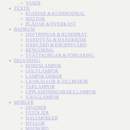
VASER
TEXTIL
KUDDAR & KUDDFODRAL
MATTOR
PLÄDAR & ÖVERKAST
BADRUM
DOFTPINNAR & RUMSPRAY
HANDTVÅL & HANDKRÄM
HÅRVÅRD & KROPPSVÅRD
RENGÖRING
TVÄTTKORGAR & FÖRVARING
BELYSNING
BORDSLAMPOR
GOLVLAMPOR
LAMPSKÄRMAR
LJUSKÄLLOR & TILLBEHÖR
TAKLAMPOR
UPPLADDNINGSBARA LAMPOR
VÄGGLAMPOR
MÖBLER
DIVANER
FÅTÖLJER
HALLMÖBLER
HYLLOR
MATBORD