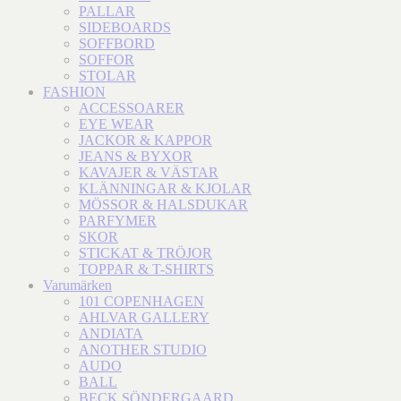
PALLAR
SIDEBOARDS
SOFFBORD
SOFFOR
STOLAR
FASHION
ACCESSOARER
EYE WEAR
JACKOR & KAPPOR
JEANS & BYXOR
KAVAJER & VÄSTAR
KLÄNNINGAR & KJOLAR
MÖSSOR & HALSDUKAR
PARFYMER
SKOR
STICKAT & TRÖJOR
TOPPAR & T-SHIRTS
Varumärken
101 COPENHAGEN
AHLVAR GALLERY
ANDIATA
ANOTHER STUDIO
AUDO
BALL
BECK SÖNDERGAARD