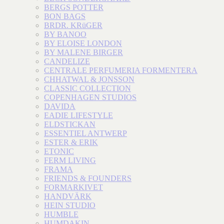
BERGS POTTER
BON BAGS
BRDR. KRüGER
BY BANOO
BY ELOISE LONDON
BY MALENE BIRGER
CANDELIZE
CENTRALE PERFUMERIA FORMENTERA
CHHATWAL & JONSSON
CLASSIC COLLECTION
COPENHAGEN STUDIOS
DAVIDA
EADIE LIFESTYLE
ELDSTICKAN
ESSENTIEL ANTWERP
ESTER & ERIK
ETONIC
FERM LIVING
FRAMA
FRIENDS & FOUNDERS
FORMARKIVET
HANDVÄRK
HEIN STUDIO
HUMBLE
HUMDAKIN