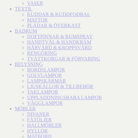
VASER
TEXTIL
KUDDAR & KUDDFODRAL
MATTOR
PLÄDAR & ÖVERKAST
BADRUM
DOFTPINNAR & RUMSPRAY
HANDTVÅL & HANDKRÄM
HÅRVÅRD & KROPPSVÅRD
RENGÖRING
TVÄTTKORGAR & FÖRVARING
BELYSNING
BORDSLAMPOR
GOLVLAMPOR
LAMPSKÄRMAR
LJUSKÄLLOR & TILLBEHÖR
TAKLAMPOR
UPPLADDNINGSBARA LAMPOR
VÄGGLAMPOR
MÖBLER
DIVANER
FÅTÖLJER
HALLMÖBLER
HYLLOR
MATBORD