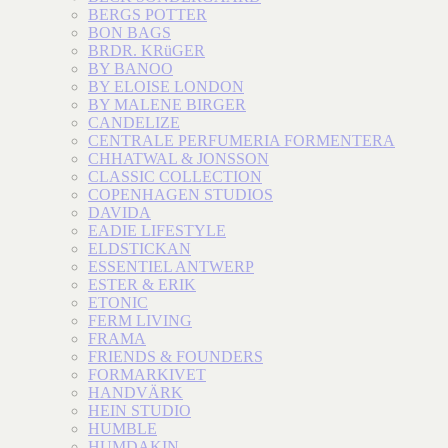
BERGS POTTER
BON BAGS
BRDR. KRüGER
BY BANOO
BY ELOISE LONDON
BY MALENE BIRGER
CANDELIZE
CENTRALE PERFUMERIA FORMENTERA
CHHATWAL & JONSSON
CLASSIC COLLECTION
COPENHAGEN STUDIOS
DAVIDA
EADIE LIFESTYLE
ELDSTICKAN
ESSENTIEL ANTWERP
ESTER & ERIK
ETONIC
FERM LIVING
FRAMA
FRIENDS & FOUNDERS
FORMARKIVET
HANDVÄRK
HEIN STUDIO
HUMBLE
HUMDAKIN