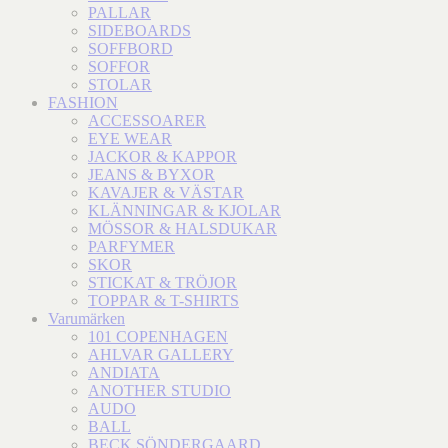
PALLAR
SIDEBOARDS
SOFFBORD
SOFFOR
STOLAR
FASHION
ACCESSOARER
EYE WEAR
JACKOR & KAPPOR
JEANS & BYXOR
KAVAJER & VÄSTAR
KLÄNNINGAR & KJOLAR
MÖSSOR & HALSDUKAR
PARFYMER
SKOR
STICKAT & TRÖJOR
TOPPAR & T-SHIRTS
Varumärken
101 COPENHAGEN
AHLVAR GALLERY
ANDIATA
ANOTHER STUDIO
AUDO
BALL
BECK SÖNDERGAARD