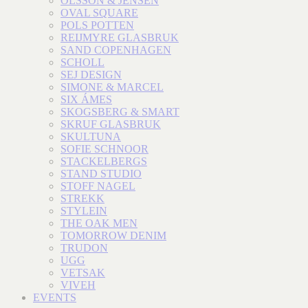
OLSSON & JENSEN
OVAL SQUARE
POLS POTTEN
REIJMYRE GLASBRUK
SAND COPENHAGEN
SCHOLL
SEJ DESIGN
SIMONE & MARCEL
SIX ÁMES
SKOGSBERG & SMART
SKRUF GLASBRUK
SKULTUNA
SOFIE SCHNOOR
STACKELBERGS
STAND STUDIO
STOFF NAGEL
STREKK
STYLEIN
THE OAK MEN
TOMORROW DENIM
TRUDON
UGG
VETSAK
VIVEH
EVENTS