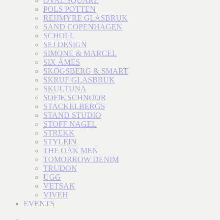
OVAL SQUARE
POLS POTTEN
REIJMYRE GLASBRUK
SAND COPENHAGEN
SCHOLL
SEJ DESIGN
SIMONE & MARCEL
SIX ÁMES
SKOGSBERG & SMART
SKRUF GLASBRUK
SKULTUNA
SOFIE SCHNOOR
STACKELBERGS
STAND STUDIO
STOFF NAGEL
STREKK
STYLEIN
THE OAK MEN
TOMORROW DENIM
TRUDON
UGG
VETSAK
VIVEH
EVENTS