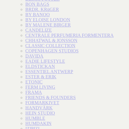
BON BAGS
BRDR. KRüGER
BY BANOO
BY ELOISE LONDON
BY MALENE BIRGER
CANDELIZE
CENTRALE PERFUMERIA FORMENTERA
CHHATWAL & JONSSON
CLASSIC COLLECTION
COPENHAGEN STUDIOS
DAVIDA
EADIE LIFESTYLE
ELDSTICKAN
ESSENTIEL ANTWERP
ESTER & ERIK
ETONIC
FERM LIVING
FRAMA
FRIENDS & FOUNDERS
FORMARKIVET
HANDVÄRK
HEIN STUDIO
HUMBLE
HUMDAKIN
IZIPIZI