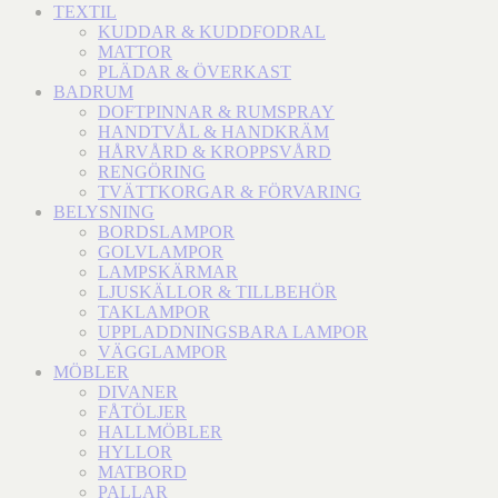
TEXTIL
KUDDAR & KUDDFODRAL
MATTOR
PLÄDAR & ÖVERKAST
BADRUM
DOFTPINNAR & RUMSPRAY
HANDTVÅL & HANDKRÄM
HÅRVÅRD & KROPPSVÅRD
RENGÖRING
TVÄTTKORGAR & FÖRVARING
BELYSNING
BORDSLAMPOR
GOLVLAMPOR
LAMPSKÄRMAR
LJUSKÄLLOR & TILLBEHÖR
TAKLAMPOR
UPPLADDNINGSBARA LAMPOR
VÄGGLAMPOR
MÖBLER
DIVANER
FÅTÖLJER
HALLMÖBLER
HYLLOR
MATBORD
PALLAR