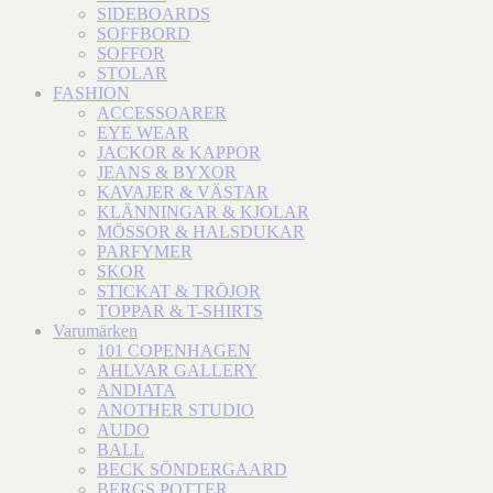
SIDEBOARDS
SOFFBORD
SOFFOR
STOLAR
FASHION
ACCESSOARER
EYE WEAR
JACKOR & KAPPOR
JEANS & BYXOR
KAVAJER & VÄSTAR
KLÄNNINGAR & KJOLAR
MÖSSOR & HALSDUKAR
PARFYMER
SKOR
STICKAT & TRÖJOR
TOPPAR & T-SHIRTS
Varumärken
101 COPENHAGEN
AHLVAR GALLERY
ANDIATA
ANOTHER STUDIO
AUDO
BALL
BECK SÖNDERGAARD
BERGS POTTER