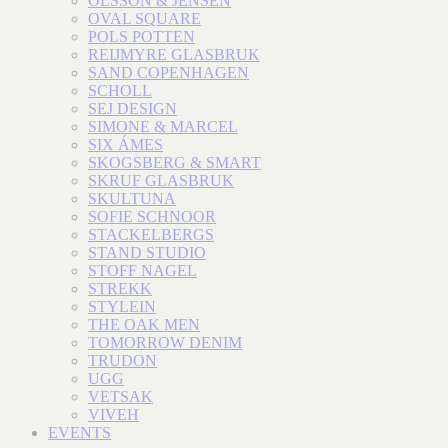
OLSSON & JENSEN
OVAL SQUARE
POLS POTTEN
REIJMYRE GLASBRUK
SAND COPENHAGEN
SCHOLL
SEJ DESIGN
SIMONE & MARCEL
SIX ÁMES
SKOGSBERG & SMART
SKRUF GLASBRUK
SKULTUNA
SOFIE SCHNOOR
STACKELBERGS
STAND STUDIO
STOFF NAGEL
STREKK
STYLEIN
THE OAK MEN
TOMORROW DENIM
TRUDON
UGG
VETSAK
VIVEH
EVENTS