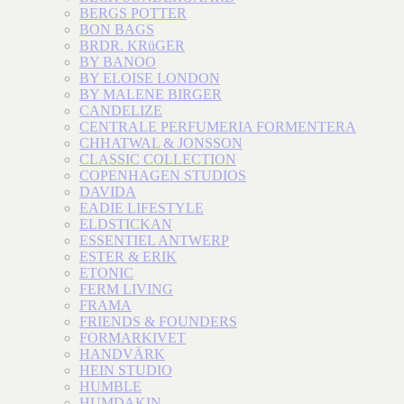
BERGS POTTER
BON BAGS
BRDR. KRüGER
BY BANOO
BY ELOISE LONDON
BY MALENE BIRGER
CANDELIZE
CENTRALE PERFUMERIA FORMENTERA
CHHATWAL & JONSSON
CLASSIC COLLECTION
COPENHAGEN STUDIOS
DAVIDA
EADIE LIFESTYLE
ELDSTICKAN
ESSENTIEL ANTWERP
ESTER & ERIK
ETONIC
FERM LIVING
FRAMA
FRIENDS & FOUNDERS
FORMARKIVET
HANDVÄRK
HEIN STUDIO
HUMBLE
HUMDAKIN