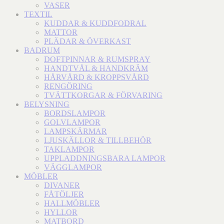
VASER
TEXTIL
KUDDAR & KUDDFODRAL
MATTOR
PLÄDAR & ÖVERKAST
BADRUM
DOFTPINNAR & RUMSPRAY
HANDTVÅL & HANDKRÄM
HÅRVÅRD & KROPPSVÅRD
RENGÖRING
TVÄTTKORGAR & FÖRVARING
BELYSNING
BORDSLAMPOR
GOLVLAMPOR
LAMPSKÄRMAR
LJUSKÄLLOR & TILLBEHÖR
TAKLAMPOR
UPPLADDNINGSBARA LAMPOR
VÄGGLAMPOR
MÖBLER
DIVANER
FÅTÖLJER
HALLMÖBLER
HYLLOR
MATBORD