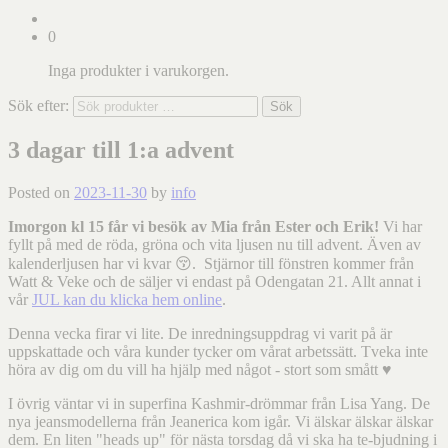
0
Inga produkter i varukorgen.
Sök efter:
Sök
3 dagar till 1:a advent
Posted on
2023-11-30
by
info
Imorgon kl 15 får vi besök av Mia från Ester och Erik!
Vi har
fyllt på med de röda, gröna och vita ljusen nu till advent. Även av
kalenderljusen har vi kvar 😚. Stjärnor till fönstren kommer från
Watt & Veke och de säljer vi endast på Odengatan 21. Allt annat i
vår
JUL kan du klicka hem online
.
Denna vecka firar vi lite. De inredningsuppdrag vi varit på är
uppskattade och våra kunder tycker om vårat arbetssätt. Tveka inte
höra av dig om du vill ha hjälp med något - stort som smått ♥️
I övrig väntar vi in superfina Kashmir-drömmar från Lisa Yang. De
nya jeansmodellerna från Jeanerica kom igår. Vi älskar älskar älskar
dem. En liten "heads up" för nästa torsdag då vi ska ha te-bjudning i