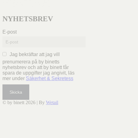
NYHETSBREV
E-post
Jag bekräftar att jag vill
prenumerera på by binetts
nyhetsbrev och att by binett får
spara de uppgifter jag angivit, läs
mer under
Säkerhet & Sekretess
Skicka
© by binett 2026
|
By
Wetail