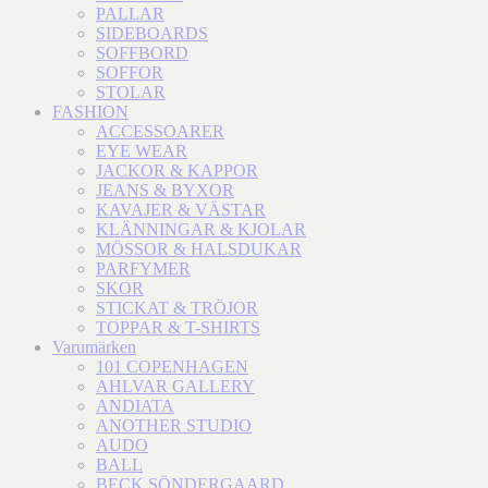
PALLAR
SIDEBOARDS
SOFFBORD
SOFFOR
STOLAR
FASHION
ACCESSOARER
EYE WEAR
JACKOR & KAPPOR
JEANS & BYXOR
KAVAJER & VÄSTAR
KLÄNNINGAR & KJOLAR
MÖSSOR & HALSDUKAR
PARFYMER
SKOR
STICKAT & TRÖJOR
TOPPAR & T-SHIRTS
Varumärken
101 COPENHAGEN
AHLVAR GALLERY
ANDIATA
ANOTHER STUDIO
AUDO
BALL
BECK SÖNDERGAARD