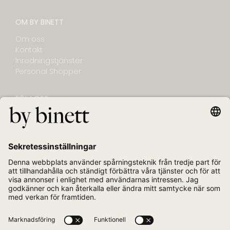
OM BY BINETT
Om oss
Kontakt
Inredningstjänster
Personal Shopper
FÖLJ OSS
NYHETSBREV
E-post
Jag bekräftar att jag vill