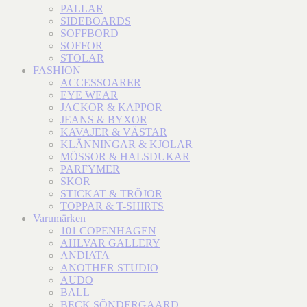
PALLAR
SIDEBOARDS
SOFFBORD
SOFFOR
STOLAR
FASHION
ACCESSOARER
EYE WEAR
JACKOR & KAPPOR
JEANS & BYXOR
KAVAJER & VÄSTAR
KLÄNNINGAR & KJOLAR
MÖSSOR & HALSDUKAR
PARFYMER
SKOR
STICKAT & TRÖJOR
TOPPAR & T-SHIRTS
Varumärken
101 COPENHAGEN
AHLVAR GALLERY
ANDIATA
ANOTHER STUDIO
AUDO
BALL
BECK SÖNDERGAARD