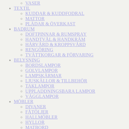
VASER
TEXTIL
KUDDAR & KUDDFODRAL
MATTOR
PLÄDAR & ÖVERKAST
BADRUM
DOFTPINNAR & RUMSPRAY
HANDTVÅL & HANDKRÄM
HÅRVÅRD & KROPPSVÅRD
RENGÖRING
TVÄTTKORGAR & FÖRVARING
BELYSNING
BORDSLAMPOR
GOLVLAMPOR
LAMPSKÄRMAR
LJUSKÄLLOR & TILLBEHÖR
TAKLAMPOR
UPPLADDNINGSBARA LAMPOR
VÄGGLAMPOR
MÖBLER
DIVANER
FÅTÖLJER
HALLMÖBLER
HYLLOR
MATBORD