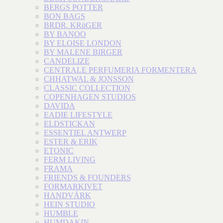
BERGS POTTER
BON BAGS
BRDR. KRüGER
BY BANOO
BY ELOISE LONDON
BY MALENE BIRGER
CANDELIZE
CENTRALE PERFUMERIA FORMENTERA
CHHATWAL & JONSSON
CLASSIC COLLECTION
COPENHAGEN STUDIOS
DAVIDA
EADIE LIFESTYLE
ELDSTICKAN
ESSENTIEL ANTWERP
ESTER & ERIK
ETONIC
FERM LIVING
FRAMA
FRIENDS & FOUNDERS
FORMARKIVET
HANDVÄRK
HEIN STUDIO
HUMBLE
HUMDAKIN