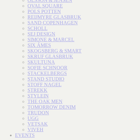
OLSSON & JENSEN
OVAL SQUARE
POLS POTTEN
REIJMYRE GLASBRUK
SAND COPENHAGEN
SCHOLL
SEJ DESIGN
SIMONE & MARCEL
SIX ÁMES
SKOGSBERG & SMART
SKRUF GLASBRUK
SKULTUNA
SOFIE SCHNOOR
STACKELBERGS
STAND STUDIO
STOFF NAGEL
STREKK
STYLEIN
THE OAK MEN
TOMORROW DENIM
TRUDON
UGG
VETSAK
VIVEH
EVENTS