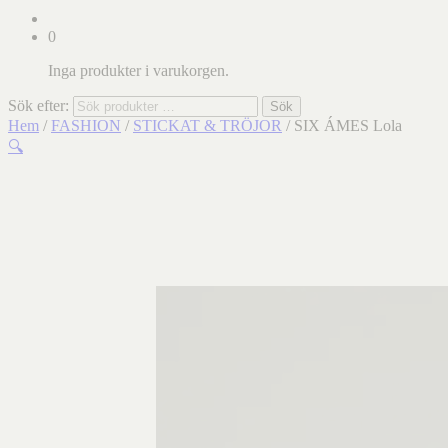
0
Inga produkter i varukorgen.
Sök efter:
Sök
Hem
/
FASHION
/
STICKAT & TRÖJOR
/ SIX ÁMES Lola
🔍