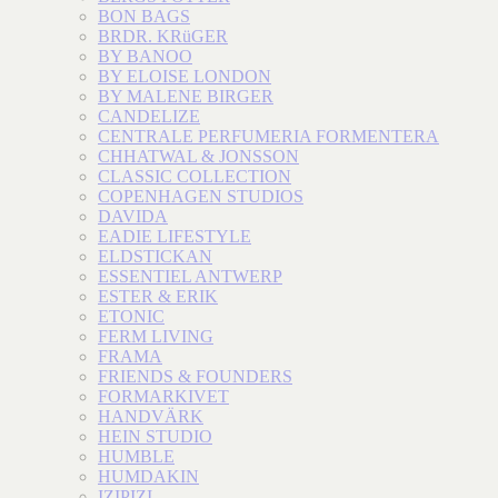
BON BAGS
BRDR. KRüGER
BY BANOO
BY ELOISE LONDON
BY MALENE BIRGER
CANDELIZE
CENTRALE PERFUMERIA FORMENTERA
CHHATWAL & JONSSON
CLASSIC COLLECTION
COPENHAGEN STUDIOS
DAVIDA
EADIE LIFESTYLE
ELDSTICKAN
ESSENTIEL ANTWERP
ESTER & ERIK
ETONIC
FERM LIVING
FRAMA
FRIENDS & FOUNDERS
FORMARKIVET
HANDVÄRK
HEIN STUDIO
HUMBLE
HUMDAKIN
IZIPIZI