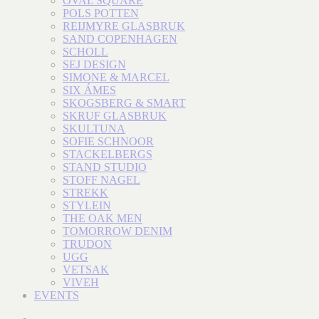
OVAL SQUARE
POLS POTTEN
REIJMYRE GLASBRUK
SAND COPENHAGEN
SCHOLL
SEJ DESIGN
SIMONE & MARCEL
SIX ÁMES
SKOGSBERG & SMART
SKRUF GLASBRUK
SKULTUNA
SOFIE SCHNOOR
STACKELBERGS
STAND STUDIO
STOFF NAGEL
STREKK
STYLEIN
THE OAK MEN
TOMORROW DENIM
TRUDON
UGG
VETSAK
VIVEH
EVENTS