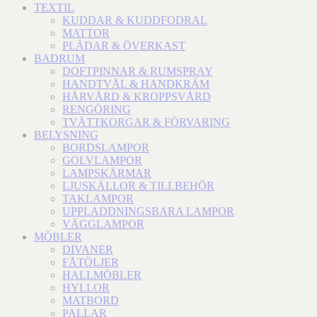
TEXTIL
KUDDAR & KUDDFODRAL
MATTOR
PLÄDAR & ÖVERKAST
BADRUM
DOFTPINNAR & RUMSPRAY
HANDTVÅL & HANDKRÄM
HÅRVÅRD & KROPPSVÅRD
RENGÖRING
TVÄTTKORGAR & FÖRVARING
BELYSNING
BORDSLAMPOR
GOLVLAMPOR
LAMPSKÄRMAR
LJUSKÄLLOR & TILLBEHÖR
TAKLAMPOR
UPPLADDNINGSBARA LAMPOR
VÄGGLAMPOR
MÖBLER
DIVANER
FÅTÖLJER
HALLMÖBLER
HYLLOR
MATBORD
PALLAR