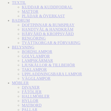
TEXTIL
KUDDAR & KUDDFODRAL
MATTOR
PLÄDAR & ÖVERKAST
BADRUM
DOFTPINNAR & RUMSPRAY
HANDTVÅL & HANDKRÄM
HÅRVÅRD & KROPPSVÅRD
RENGÖRING
TVÄTTKORGAR & FÖRVARING
BELYSNING
BORDSLAMPOR
GOLVLAMPOR
LAMPSKÄRMAR
LJUSKÄLLOR & TILLBEHÖR
TAKLAMPOR
UPPLADDNINGSBARA LAMPOR
VÄGGLAMPOR
MÖBLER
DIVANER
FÅTÖLJER
HALLMÖBLER
HYLLOR
MATBORD
PALLAR