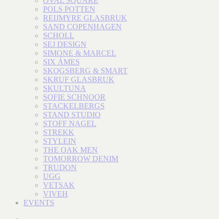
OVAL SQUARE
POLS POTTEN
REIJMYRE GLASBRUK
SAND COPENHAGEN
SCHOLL
SEJ DESIGN
SIMONE & MARCEL
SIX ÁMES
SKOGSBERG & SMART
SKRUF GLASBRUK
SKULTUNA
SOFIE SCHNOOR
STACKELBERGS
STAND STUDIO
STOFF NAGEL
STREKK
STYLEIN
THE OAK MEN
TOMORROW DENIM
TRUDON
UGG
VETSAK
VIVEH
EVENTS