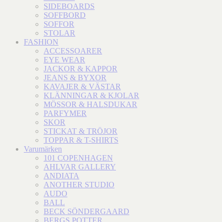
SIDEBOARDS
SOFFBORD
SOFFOR
STOLAR
FASHION
ACCESSOARER
EYE WEAR
JACKOR & KAPPOR
JEANS & BYXOR
KAVAJER & VÄSTAR
KLÄNNINGAR & KJOLAR
MÖSSOR & HALSDUKAR
PARFYMER
SKOR
STICKAT & TRÖJOR
TOPPAR & T-SHIRTS
Varumärken
101 COPENHAGEN
AHLVAR GALLERY
ANDIATA
ANOTHER STUDIO
AUDO
BALL
BECK SÖNDERGAARD
BERGS POTTER