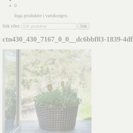
0
Inga produkter i varukorgen.
Sök efter:
Sök
ctn430_430_7167_0_0__dc6bbf83-1839-4df