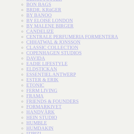
BON BAGS
BRDR. KRüGER
BY BANOO
BY ELOISE LONDON
BY MALENE BIRGER
CANDELIZE
CENTRALE PERFUMERIA FORMENTERA
CHHATWAL & JONSSON
CLASSIC COLLECTION
COPENHAGEN STUDIOS
DAVIDA
EADIE LIFESTYLE
ELDSTICKAN
ESSENTIEL ANTWERP
ESTER & ERIK
ETONIC
FERM LIVING
FRAMA
FRIENDS & FOUNDERS
FORMARKIVET
HANDVÄRK
HEIN STUDIO
HUMBLE
HUMDAKIN
IZIPIZI