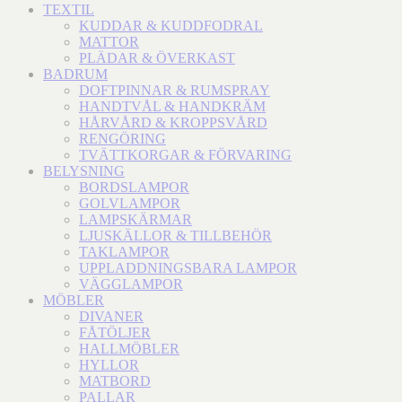
TEXTIL
KUDDAR & KUDDFODRAL
MATTOR
PLÄDAR & ÖVERKAST
BADRUM
DOFTPINNAR & RUMSPRAY
HANDTVÅL & HANDKRÄM
HÅRVÅRD & KROPPSVÅRD
RENGÖRING
TVÄTTKORGAR & FÖRVARING
BELYSNING
BORDSLAMPOR
GOLVLAMPOR
LAMPSKÄRMAR
LJUSKÄLLOR & TILLBEHÖR
TAKLAMPOR
UPPLADDNINGSBARA LAMPOR
VÄGGLAMPOR
MÖBLER
DIVANER
FÅTÖLJER
HALLMÖBLER
HYLLOR
MATBORD
PALLAR