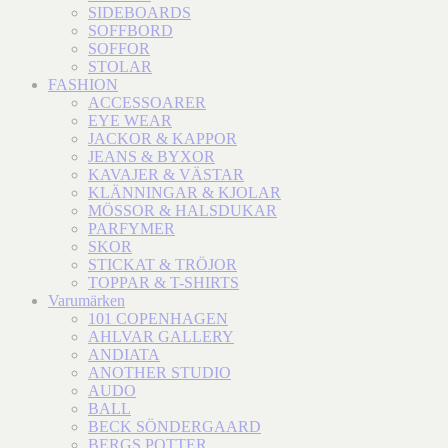
SIDEBOARDS
SOFFBORD
SOFFOR
STOLAR
FASHION
ACCESSOARER
EYE WEAR
JACKOR & KAPPOR
JEANS & BYXOR
KAVAJER & VÄSTAR
KLÄNNINGAR & KJOLAR
MÖSSOR & HALSDUKAR
PARFYMER
SKOR
STICKAT & TRÖJOR
TOPPAR & T-SHIRTS
Varumärken
101 COPENHAGEN
AHLVAR GALLERY
ANDIATA
ANOTHER STUDIO
AUDO
BALL
BECK SÖNDERGAARD
BERGS POTTER