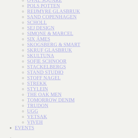
OVAL SQUARE
POLS POTTEN
REIJMYRE GLASBRUK
SAND COPENHAGEN
SCHOLL
SEJ DESIGN
SIMONE & MARCEL
SIX ÁMES
SKOGSBERG & SMART
SKRUF GLASBRUK
SKULTUNA
SOFIE SCHNOOR
STACKELBERGS
STAND STUDIO
STOFF NAGEL
STREKK
STYLEIN
THE OAK MEN
TOMORROW DENIM
TRUDON
UGG
VETSAK
VIVEH
EVENTS