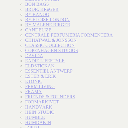
BON BAGS
BRDR. KRüGER
BY BANOO
BY ELOISE LONDON
BY MALENE BIRGER
CANDELIZE
CENTRALE PERFUMERIA FORMENTERA
CHHATWAL & JONSSON
CLASSIC COLLECTION
COPENHAGEN STUDIOS
DAVIDA
EADIE LIFESTYLE
ELDSTICKAN
ESSENTIEL ANTWERP
ESTER & ERIK
ETONIC
FERM LIVING
FRAMA
FRIENDS & FOUNDERS
FORMARKIVET
HANDVÄRK
HEIN STUDIO
HUMBLE
HUMDAKIN
IZIPIZI