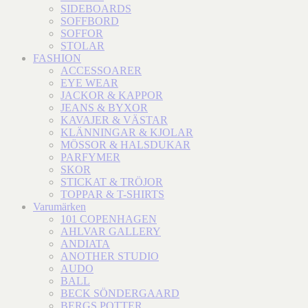
SIDEBOARDS
SOFFBORD
SOFFOR
STOLAR
FASHION
ACCESSOARER
EYE WEAR
JACKOR & KAPPOR
JEANS & BYXOR
KAVAJER & VÄSTAR
KLÄNNINGAR & KJOLAR
MÖSSOR & HALSDUKAR
PARFYMER
SKOR
STICKAT & TRÖJOR
TOPPAR & T-SHIRTS
Varumärken
101 COPENHAGEN
AHLVAR GALLERY
ANDIATA
ANOTHER STUDIO
AUDO
BALL
BECK SÖNDERGAARD
BERGS POTTER