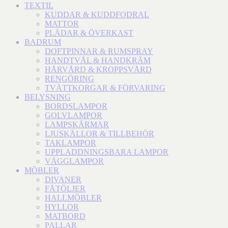
TEXTIL
KUDDAR & KUDDFODRAL
MATTOR
PLÄDAR & ÖVERKAST
BADRUM
DOFTPINNAR & RUMSPRAY
HANDTVÅL & HANDKRÄM
HÅRVÅRD & KROPPSVÅRD
RENGÖRING
TVÄTTKORGAR & FÖRVARING
BELYSNING
BORDSLAMPOR
GOLVLAMPOR
LAMPSKÄRMAR
LJUSKÄLLOR & TILLBEHÖR
TAKLAMPOR
UPPLADDNINGSBARA LAMPOR
VÄGGLAMPOR
MÖBLER
DIVANER
FÅTÖLJER
HALLMÖBLER
HYLLOR
MATBORD
PALLAR