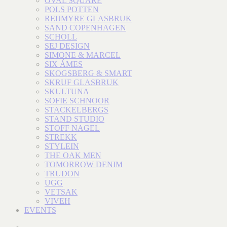
OVAL SQUARE
POLS POTTEN
REIJMYRE GLASBRUK
SAND COPENHAGEN
SCHOLL
SEJ DESIGN
SIMONE & MARCEL
SIX ÁMES
SKOGSBERG & SMART
SKRUF GLASBRUK
SKULTUNA
SOFIE SCHNOOR
STACKELBERGS
STAND STUDIO
STOFF NAGEL
STREKK
STYLEIN
THE OAK MEN
TOMORROW DENIM
TRUDON
UGG
VETSAK
VIVEH
EVENTS