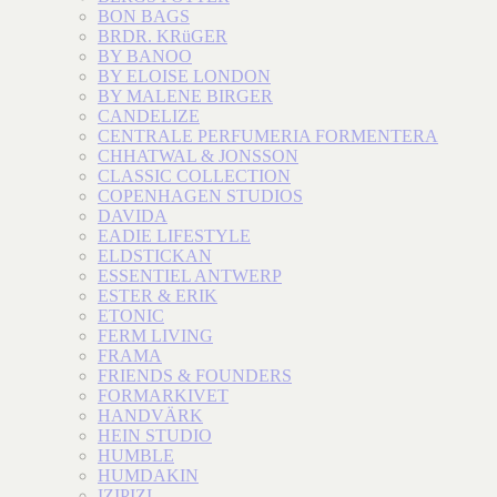
BON BAGS
BRDR. KRüGER
BY BANOO
BY ELOISE LONDON
BY MALENE BIRGER
CANDELIZE
CENTRALE PERFUMERIA FORMENTERA
CHHATWAL & JONSSON
CLASSIC COLLECTION
COPENHAGEN STUDIOS
DAVIDA
EADIE LIFESTYLE
ELDSTICKAN
ESSENTIEL ANTWERP
ESTER & ERIK
ETONIC
FERM LIVING
FRAMA
FRIENDS & FOUNDERS
FORMARKIVET
HANDVÄRK
HEIN STUDIO
HUMBLE
HUMDAKIN
IZIPIZI