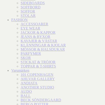
SIDEBOARDS
SOFFBORD
SOFFOR
STOLAR
FASHION
ACCESSOARER
EYE WEAR
JACKOR & KAPPOR
JEANS & BYXOR
KAVAJER & VÄSTAR
KLÄNNINGAR & KJOLAR
MÖSSOR & HALSDUKAR
PARFYMER
SKOR
STICKAT & TRÖJOR
TOPPAR & T-SHIRTS
Varumärken
101 COPENHAGEN
AHLVAR GALLERY
ANDIATA
ANOTHER STUDIO
AUDO
BALL
BECK SÖNDERGAARD
BERGS POTTER