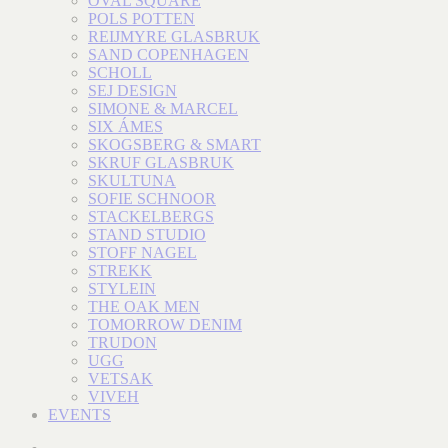
OVAL SQUARE
POLS POTTEN
REIJMYRE GLASBRUK
SAND COPENHAGEN
SCHOLL
SEJ DESIGN
SIMONE & MARCEL
SIX ÁMES
SKOGSBERG & SMART
SKRUF GLASBRUK
SKULTUNA
SOFIE SCHNOOR
STACKELBERGS
STAND STUDIO
STOFF NAGEL
STREKK
STYLEIN
THE OAK MEN
TOMORROW DENIM
TRUDON
UGG
VETSAK
VIVEH
EVENTS