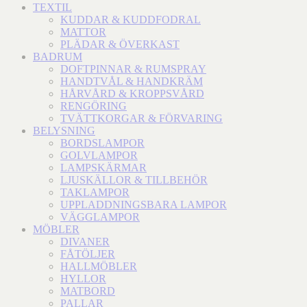
TEXTIL
KUDDAR & KUDDFODRAL
MATTOR
PLÄDAR & ÖVERKAST
BADRUM
DOFTPINNAR & RUMSPRAY
HANDTVÅL & HANDKRÄM
HÅRVÅRD & KROPPSVÅRD
RENGÖRING
TVÄTTKORGAR & FÖRVARING
BELYSNING
BORDSLAMPOR
GOLVLAMPOR
LAMPSKÄRMAR
LJUSKÄLLOR & TILLBEHÖR
TAKLAMPOR
UPPLADDNINGSBARA LAMPOR
VÄGGLAMPOR
MÖBLER
DIVANER
FÅTÖLJER
HALLMÖBLER
HYLLOR
MATBORD
PALLAR