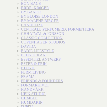
BON BAGS
BRDR. KRüGER
BY BANOO
BY ELOISE LONDON
BY MALENE BIRGER
CANDELIZE
CENTRALE PERFUMERIA FORMENTERA
CHHATWAL & JONSSON
CLASSIC COLLECTION
COPENHAGEN STUDIOS
DAVIDA
EADIE LIFESTYLE
ELDSTICKAN
ESSENTIEL ANTWERP
ESTER & ERIK
ETONIC
FERM LIVING
FRAMA
FRIENDS & FOUNDERS
FORMARKIVET
HANDVÄRK
HEIN STUDIO
HUMBLE
HUMDAKIN
IZIPIZI