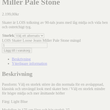
Miller Pale Stone
2.199,00
kr
Skater är LOIS tolkning av 90-tals jeans med låg midja och vida ben
och ostretchigt tyg.
Storlek
LOIS Skater Loose Jeans Miller Pale Stone mängd
Lägg till i varukorg
Beskrivning
Ytterligare information
Beskrivning
Passform: Välj en storlek större än din normala för en avslappnad,
klassisk och utsvängd look med skater ben / Välj en storlek mindre
för högre midja och mer åtsittande höfter
Färg: Light Blue
Modellen är 175 cm lång och bär storlek 27