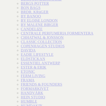
BERGS POTTER
BON BAGS
BRDR. KRüGER
BY BANOO
BY ELOISE LONDON
BY MALENE BIRGER
CANDELIZE
CENTRALE PERFUMERIA FORMENTERA
CHHATWAL & JONSSON
CLASSIC COLLECTION
COPENHAGEN STUDIOS
DAVIDA
EADIE LIFESTYLE
ELDSTICKAN
ESSENTIEL ANTWERP
ESTER & ERIK
ETONIC
FERM LIVING
FRAMA
FRIENDS & FOUNDERS
FORMARKIVET
HANDVÄRK
HEIN STUDIO
HUMBLE
HUMDAKIN