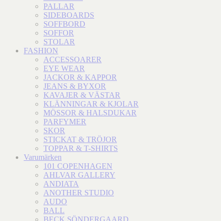
PALLAR
SIDEBOARDS
SOFFBORD
SOFFOR
STOLAR
FASHION
ACCESSOARER
EYE WEAR
JACKOR & KAPPOR
JEANS & BYXOR
KAVAJER & VÄSTAR
KLÄNNINGAR & KJOLAR
MÖSSOR & HALSDUKAR
PARFYMER
SKOR
STICKAT & TRÖJOR
TOPPAR & T-SHIRTS
Varumärken
101 COPENHAGEN
AHLVAR GALLERY
ANDIATA
ANOTHER STUDIO
AUDO
BALL
BECK SÖNDERGAARD