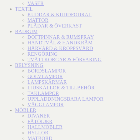
VASER
TEXTIL
KUDDAR & KUDDFODRAL
MATTOR
PLÄDAR & ÖVERKAST
BADRUM
DOFTPINNAR & RUMSPRAY
HANDTVÅL & HANDKRÄM
HÅRVÅRD & KROPPSVÅRD
RENGÖRING
TVÄTTKORGAR & FÖRVARING
BELYSNING
BORDSLAMPOR
GOLVLAMPOR
LAMPSKÄRMAR
LJUSKÄLLOR & TILLBEHÖR
TAKLAMPOR
UPPLADDNINGSBARA LAMPOR
VÄGGLAMPOR
MÖBLER
DIVANER
FÅTÖLJER
HALLMÖBLER
HYLLOR
MATBORD