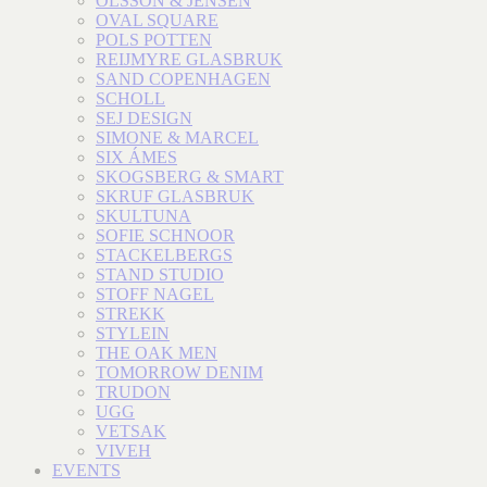
OLSSON & JENSEN
OVAL SQUARE
POLS POTTEN
REIJMYRE GLASBRUK
SAND COPENHAGEN
SCHOLL
SEJ DESIGN
SIMONE & MARCEL
SIX ÁMES
SKOGSBERG & SMART
SKRUF GLASBRUK
SKULTUNA
SOFIE SCHNOOR
STACKELBERGS
STAND STUDIO
STOFF NAGEL
STREKK
STYLEIN
THE OAK MEN
TOMORROW DENIM
TRUDON
UGG
VETSAK
VIVEH
EVENTS