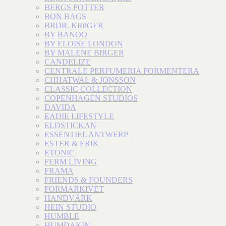
BERGS POTTER
BON BAGS
BRDR. KRüGER
BY BANOO
BY ELOISE LONDON
BY MALENE BIRGER
CANDELIZE
CENTRALE PERFUMERIA FORMENTERA
CHHATWAL & JONSSON
CLASSIC COLLECTION
COPENHAGEN STUDIOS
DAVIDA
EADIE LIFESTYLE
ELDSTICKAN
ESSENTIEL ANTWERP
ESTER & ERIK
ETONIC
FERM LIVING
FRAMA
FRIENDS & FOUNDERS
FORMARKIVET
HANDVÄRK
HEIN STUDIO
HUMBLE
HUMDAKIN