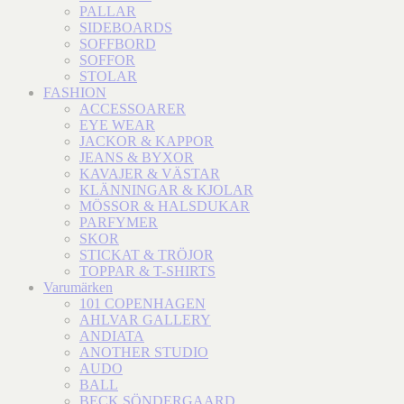
PALLAR
SIDEBOARDS
SOFFBORD
SOFFOR
STOLAR
FASHION
ACCESSOARER
EYE WEAR
JACKOR & KAPPOR
JEANS & BYXOR
KAVAJER & VÄSTAR
KLÄNNINGAR & KJOLAR
MÖSSOR & HALSDUKAR
PARFYMER
SKOR
STICKAT & TRÖJOR
TOPPAR & T-SHIRTS
Varumärken
101 COPENHAGEN
AHLVAR GALLERY
ANDIATA
ANOTHER STUDIO
AUDO
BALL
BECK SÖNDERGAARD