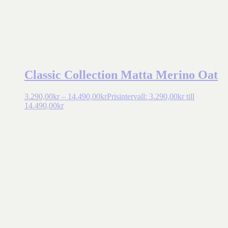
Classic Collection Matta Merino Oat
3.290,00
kr
–
14.490,00
kr
Prisintervall: 3.290,00kr till
14.490,00kr