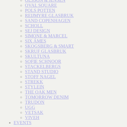
OLSSON & JENSEN
OVAL SQUARE
POLS POTTEN
REIJMYRE GLASBRUK
SAND COPENHAGEN
SCHOLL
SEJ DESIGN
SIMONE & MARCEL
SIX ÁMES
SKOGSBERG & SMART
SKRUF GLASBRUK
SKULTUNA
SOFIE SCHNOOR
STACKELBERGS
STAND STUDIO
STOFF NAGEL
STREKK
STYLEIN
THE OAK MEN
TOMORROW DENIM
TRUDON
UGG
VETSAK
VIVEH
EVENTS