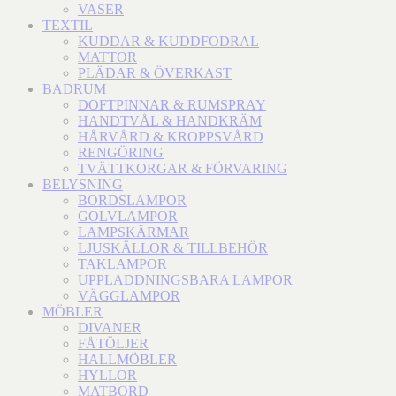
VASER
TEXTIL
KUDDAR & KUDDFODRAL
MATTOR
PLÄDAR & ÖVERKAST
BADRUM
DOFTPINNAR & RUMSPRAY
HANDTVÅL & HANDKRÄM
HÅRVÅRD & KROPPSVÅRD
RENGÖRING
TVÄTTKORGAR & FÖRVARING
BELYSNING
BORDSLAMPOR
GOLVLAMPOR
LAMPSKÄRMAR
LJUSKÄLLOR & TILLBEHÖR
TAKLAMPOR
UPPLADDNINGSBARA LAMPOR
VÄGGLAMPOR
MÖBLER
DIVANER
FÅTÖLJER
HALLMÖBLER
HYLLOR
MATBORD