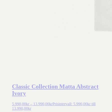
Classic Collection Matta Abstract
Ivory
5.990,00
kr
–
13.990,00
kr
Prisintervall: 5.990,00kr till
13.990,00kr