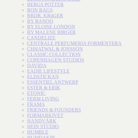
BERGS POTTER
BON BAGS
BRDR. KRüGER
BY BANOO
BY ELOISE LONDON
BY MALENE BIRGER
CANDELIZE
CENTRALE PERFUMERIA FORMENTERA
CHHATWAL & JONSSON
CLASSIC COLLECTION
COPENHAGEN STUDIOS
DAVIDA
EADIE LIFESTYLE
ELDSTICKAN
ESSENTIEL ANTWERP
ESTER & ERIK
ETONIC
FERM LIVING
FRAMA
FRIENDS & FOUNDERS
FORMARKIVET
HANDVÄRK
HEIN STUDIO
HUMBLE
HUMDAKIN