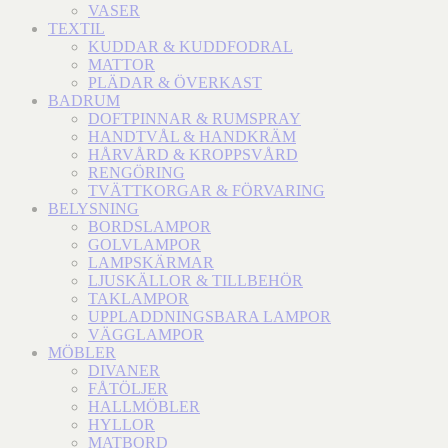
VASER
TEXTIL
KUDDAR & KUDDFODRAL
MATTOR
PLÄDAR & ÖVERKAST
BADRUM
DOFTPINNAR & RUMSPRAY
HANDTVÅL & HANDKRÄM
HÅRVÅRD & KROPPSVÅRD
RENGÖRING
TVÄTTKORGAR & FÖRVARING
BELYSNING
BORDSLAMPOR
GOLVLAMPOR
LAMPSKÄRMAR
LJUSKÄLLOR & TILLBEHÖR
TAKLAMPOR
UPPLADDNINGSBARA LAMPOR
VÄGGLAMPOR
MÖBLER
DIVANER
FÅTÖLJER
HALLMÖBLER
HYLLOR
MATBORD