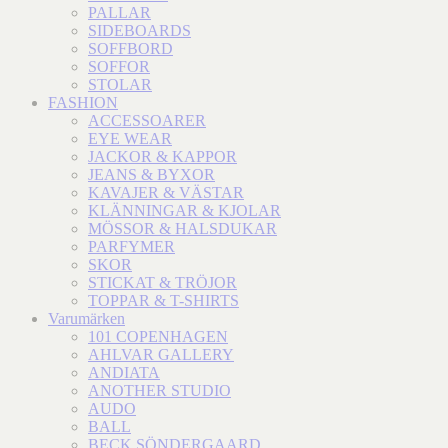
PALLAR
SIDEBOARDS
SOFFBORD
SOFFOR
STOLAR
FASHION
ACCESSOARER
EYE WEAR
JACKOR & KAPPOR
JEANS & BYXOR
KAVAJER & VÄSTAR
KLÄNNINGAR & KJOLAR
MÖSSOR & HALSDUKAR
PARFYMER
SKOR
STICKAT & TRÖJOR
TOPPAR & T-SHIRTS
Varumärken
101 COPENHAGEN
AHLVAR GALLERY
ANDIATA
ANOTHER STUDIO
AUDO
BALL
BECK SÖNDERGAARD