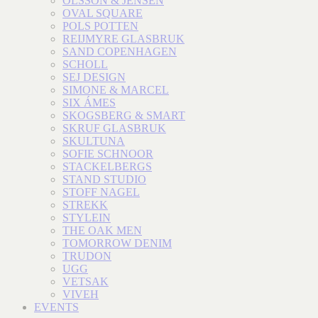
OLSSON & JENSEN
OVAL SQUARE
POLS POTTEN
REIJMYRE GLASBRUK
SAND COPENHAGEN
SCHOLL
SEJ DESIGN
SIMONE & MARCEL
SIX ÁMES
SKOGSBERG & SMART
SKRUF GLASBRUK
SKULTUNA
SOFIE SCHNOOR
STACKELBERGS
STAND STUDIO
STOFF NAGEL
STREKK
STYLEIN
THE OAK MEN
TOMORROW DENIM
TRUDON
UGG
VETSAK
VIVEH
EVENTS