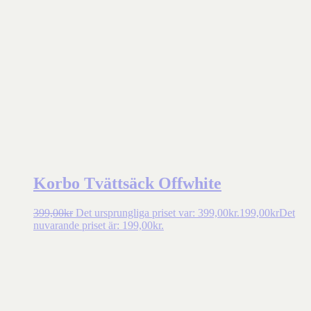
Korbo Tvättsäck Offwhite
399,00
kr
Det ursprungliga priset var: 399,00kr.
199,00
kr
Det
nuvarande priset är: 199,00kr.