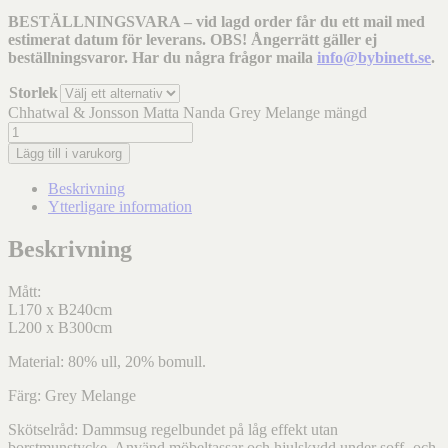
BESTÄLLNINGSVARA – vid lagd order får du ett mail med
estimerat datum för leverans. OBS! Ångerrätt gäller ej
beställningsvaror. Har du några frågor maila
info@bybinett.se
.
Storlek
Chhatwal & Jonsson Matta Nanda Grey Melange mängd
Lägg till i varukorg
Beskrivning
Ytterligare information
Beskrivning
Mått:
L170 x B240cm
L200 x B300cm
Material: 80% ull, 20% bomull.
Färg: Grey Melange
Skötselråd: Dammsug regelbundet på låg effekt utan
borstmunstycke. Använd möbeltassar och hjulskydd under soff- och