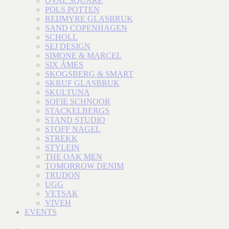
OVAL SQUARE
POLS POTTEN
REIJMYRE GLASBRUK
SAND COPENHAGEN
SCHOLL
SEJ DESIGN
SIMONE & MARCEL
SIX ÁMES
SKOGSBERG & SMART
SKRUF GLASBRUK
SKULTUNA
SOFIE SCHNOOR
STACKELBERGS
STAND STUDIO
STOFF NAGEL
STREKK
STYLEIN
THE OAK MEN
TOMORROW DENIM
TRUDON
UGG
VETSAK
VIVEH
EVENTS