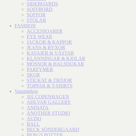
SIDEBOARDS
SOFFBORD
SOFFOR
STOLAR
FASHION
ACCESSOARER
EYE WEAR
JACKOR & KAPPOR
JEANS & BYXOR
KAVAJER & VÄSTAR
KLÄNNINGAR & KJOLAR
MÖSSOR & HALSDUKAR
PARFYMER
SKOR
STICKAT & TRÖJOR
TOPPAR & T-SHIRTS
Varumärken
101 COPENHAGEN
AHLVAR GALLERY
ANDIATA
ANOTHER STUDIO
AUDO
BALL
BECK SÖNDERGAARD
BERGS POTTER