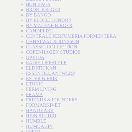
BON BAGS
BRDR. KRüGER
BY BANOO
BY ELOISE LONDON
BY MALENE BIRGER
CANDELIZE
CENTRALE PERFUMERIA FORMENTERA
CHHATWAL & JONSSON
CLASSIC COLLECTION
COPENHAGEN STUDIOS
DAVIDA
EADIE LIFESTYLE
ELDSTICKAN
ESSENTIEL ANTWERP
ESTER & ERIK
ETONIC
FERM LIVING
FRAMA
FRIENDS & FOUNDERS
FORMARKIVET
HANDVÄRK
HEIN STUDIO
HUMBLE
HUMDAKIN
IZIPIZI