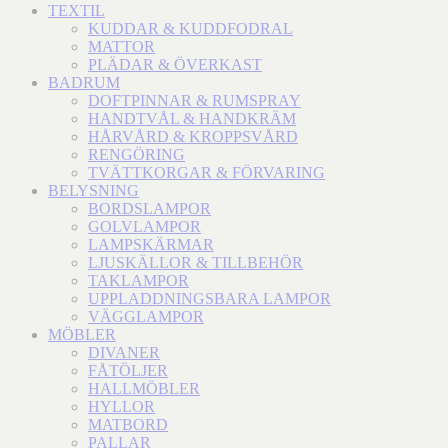
TEXTIL
KUDDAR & KUDDFODRAL
MATTOR
PLÄDAR & ÖVERKAST
BADRUM
DOFTPINNAR & RUMSPRAY
HANDTVÅL & HANDKRÄM
HÅRVÅRD & KROPPSVÅRD
RENGÖRING
TVÄTTKORGAR & FÖRVARING
BELYSNING
BORDSLAMPOR
GOLVLAMPOR
LAMPSKÄRMAR
LJUSKÄLLOR & TILLBEHÖR
TAKLAMPOR
UPPLADDNINGSBARA LAMPOR
VÄGGLAMPOR
MÖBLER
DIVANER
FÅTÖLJER
HALLMÖBLER
HYLLOR
MATBORD
PALLAR