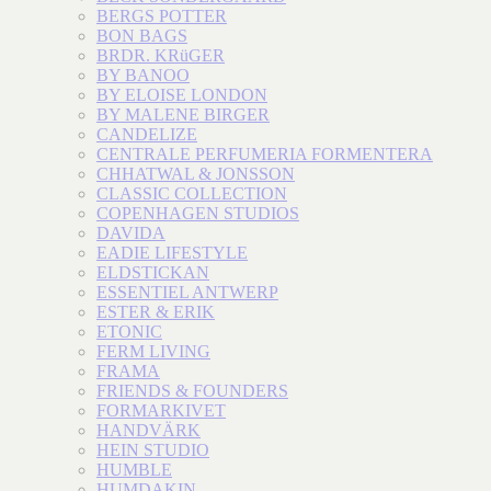
BERGS POTTER
BON BAGS
BRDR. KRüGER
BY BANOO
BY ELOISE LONDON
BY MALENE BIRGER
CANDELIZE
CENTRALE PERFUMERIA FORMENTERA
CHHATWAL & JONSSON
CLASSIC COLLECTION
COPENHAGEN STUDIOS
DAVIDA
EADIE LIFESTYLE
ELDSTICKAN
ESSENTIEL ANTWERP
ESTER & ERIK
ETONIC
FERM LIVING
FRAMA
FRIENDS & FOUNDERS
FORMARKIVET
HANDVÄRK
HEIN STUDIO
HUMBLE
HUMDAKIN