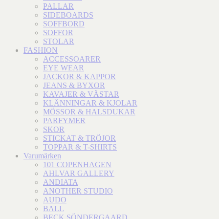
PALLAR
SIDEBOARDS
SOFFBORD
SOFFOR
STOLAR
FASHION
ACCESSOARER
EYE WEAR
JACKOR & KAPPOR
JEANS & BYXOR
KAVAJER & VÄSTAR
KLÄNNINGAR & KJOLAR
MÖSSOR & HALSDUKAR
PARFYMER
SKOR
STICKAT & TRÖJOR
TOPPAR & T-SHIRTS
Varumärken
101 COPENHAGEN
AHLVAR GALLERY
ANDIATA
ANOTHER STUDIO
AUDO
BALL
BECK SÖNDERGAARD