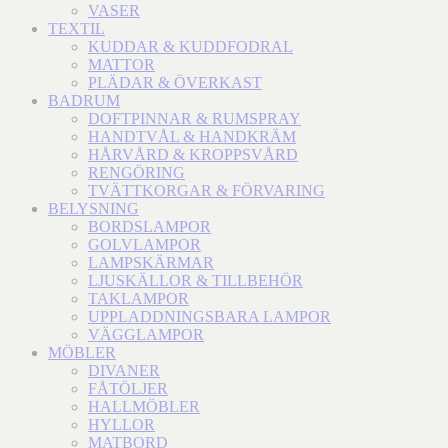
VASER
TEXTIL
KUDDAR & KUDDFODRAL
MATTOR
PLÄDAR & ÖVERKAST
BADRUM
DOFTPINNAR & RUMSPRAY
HANDTVÅL & HANDKRÄM
HÅRVÅRD & KROPPSVÅRD
RENGÖRING
TVÄTTKORGAR & FÖRVARING
BELYSNING
BORDSLAMPOR
GOLVLAMPOR
LAMPSKÄRMAR
LJUSKÄLLOR & TILLBEHÖR
TAKLAMPOR
UPPLADDNINGSBARA LAMPOR
VÄGGLAMPOR
MÖBLER
DIVANER
FÅTÖLJER
HALLMÖBLER
HYLLOR
MATBORD