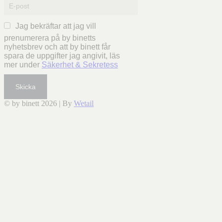
Jag bekräftar att jag vill
prenumerera på by binetts
nyhetsbrev och att by binett får
spara de uppgifter jag angivit, läs
mer under
Säkerhet & Sekretess
Skicka
© by binett 2026
|
By
Wetail