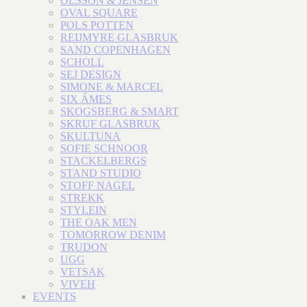
OLSSON & JENSEN
OVAL SQUARE
POLS POTTEN
REIJMYRE GLASBRUK
SAND COPENHAGEN
SCHOLL
SEJ DESIGN
SIMONE & MARCEL
SIX ÁMES
SKOGSBERG & SMART
SKRUF GLASBRUK
SKULTUNA
SOFIE SCHNOOR
STACKELBERGS
STAND STUDIO
STOFF NAGEL
STREKK
STYLEIN
THE OAK MEN
TOMORROW DENIM
TRUDON
UGG
VETSAK
VIVEH
EVENTS