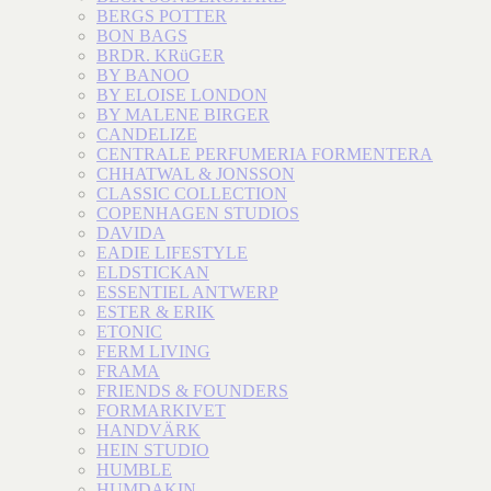
BERGS POTTER
BON BAGS
BRDR. KRüGER
BY BANOO
BY ELOISE LONDON
BY MALENE BIRGER
CANDELIZE
CENTRALE PERFUMERIA FORMENTERA
CHHATWAL & JONSSON
CLASSIC COLLECTION
COPENHAGEN STUDIOS
DAVIDA
EADIE LIFESTYLE
ELDSTICKAN
ESSENTIEL ANTWERP
ESTER & ERIK
ETONIC
FERM LIVING
FRAMA
FRIENDS & FOUNDERS
FORMARKIVET
HANDVÄRK
HEIN STUDIO
HUMBLE
HUMDAKIN