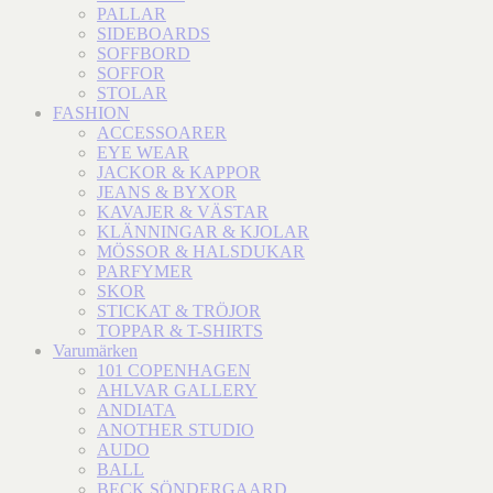
PALLAR
SIDEBOARDS
SOFFBORD
SOFFOR
STOLAR
FASHION
ACCESSOARER
EYE WEAR
JACKOR & KAPPOR
JEANS & BYXOR
KAVAJER & VÄSTAR
KLÄNNINGAR & KJOLAR
MÖSSOR & HALSDUKAR
PARFYMER
SKOR
STICKAT & TRÖJOR
TOPPAR & T-SHIRTS
Varumärken
101 COPENHAGEN
AHLVAR GALLERY
ANDIATA
ANOTHER STUDIO
AUDO
BALL
BECK SÖNDERGAARD