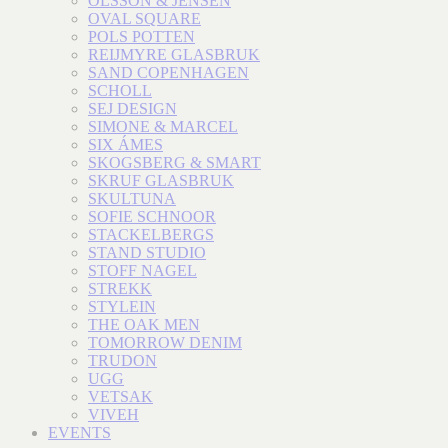
OLSSON & JENSEN
OVAL SQUARE
POLS POTTEN
REIJMYRE GLASBRUK
SAND COPENHAGEN
SCHOLL
SEJ DESIGN
SIMONE & MARCEL
SIX ÁMES
SKOGSBERG & SMART
SKRUF GLASBRUK
SKULTUNA
SOFIE SCHNOOR
STACKELBERGS
STAND STUDIO
STOFF NAGEL
STREKK
STYLEIN
THE OAK MEN
TOMORROW DENIM
TRUDON
UGG
VETSAK
VIVEH
EVENTS