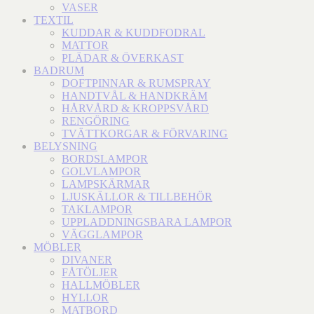
VASER
TEXTIL
KUDDAR & KUDDFODRAL
MATTOR
PLÄDAR & ÖVERKAST
BADRUM
DOFTPINNAR & RUMSPRAY
HANDTVÅL & HANDKRÄM
HÅRVÅRD & KROPPSVÅRD
RENGÖRING
TVÄTTKORGAR & FÖRVARING
BELYSNING
BORDSLAMPOR
GOLVLAMPOR
LAMPSKÄRMAR
LJUSKÄLLOR & TILLBEHÖR
TAKLAMPOR
UPPLADDNINGSBARA LAMPOR
VÄGGLAMPOR
MÖBLER
DIVANER
FÅTÖLJER
HALLMÖBLER
HYLLOR
MATBORD