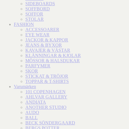
SIDEBOARDS
SOFFBORD
SOFFOR
STOLAR
FASHION
ACCESSOARER
EYE WEAR
JACKOR & KAPPOR
JEANS & BYXOR
KAVAJER & VÄSTAR
KLÄNNINGAR & KJOLAR
MÖSSOR & HALSDUKAR
PARFYMER
SKOR
STICKAT & TRÖJOR
TOPPAR & T-SHIRTS
Varumärken
101 COPENHAGEN
AHLVAR GALLERY
ANDIATA
ANOTHER STUDIO
AUDO
BALL
BECK SÖNDERGAARD
BERGS POTTER