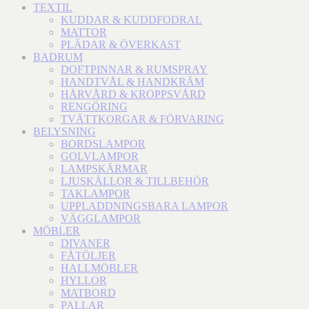
TEXTIL
KUDDAR & KUDDFODRAL
MATTOR
PLÄDAR & ÖVERKAST
BADRUM
DOFTPINNAR & RUMSPRAY
HANDTVÅL & HANDKRÄM
HÅRVÅRD & KROPPSVÅRD
RENGÖRING
TVÄTTKORGAR & FÖRVARING
BELYSNING
BORDSLAMPOR
GOLVLAMPOR
LAMPSKÄRMAR
LJUSKÄLLOR & TILLBEHÖR
TAKLAMPOR
UPPLADDNINGSBARA LAMPOR
VÄGGLAMPOR
MÖBLER
DIVANER
FÅTÖLJER
HALLMÖBLER
HYLLOR
MATBORD
PALLAR