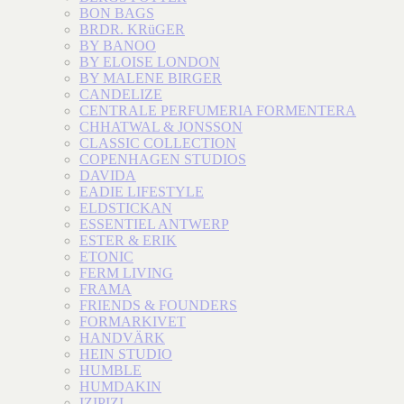
BON BAGS
BRDR. KRüGER
BY BANOO
BY ELOISE LONDON
BY MALENE BIRGER
CANDELIZE
CENTRALE PERFUMERIA FORMENTERA
CHHATWAL & JONSSON
CLASSIC COLLECTION
COPENHAGEN STUDIOS
DAVIDA
EADIE LIFESTYLE
ELDSTICKAN
ESSENTIEL ANTWERP
ESTER & ERIK
ETONIC
FERM LIVING
FRAMA
FRIENDS & FOUNDERS
FORMARKIVET
HANDVÄRK
HEIN STUDIO
HUMBLE
HUMDAKIN
IZIPIZI