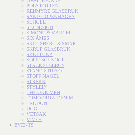
OVAL SQUARE
POLS POTTEN
REIJMYRE GLASBRUK
SAND COPENHAGEN
SCHOLL
SEJ DESIGN
SIMONE & MARCEL
SIX ÁMES
SKOGSBERG & SMART
SKRUF GLASBRUK
SKULTUNA
SOFIE SCHNOOR
STACKELBERGS
STAND STUDIO
STOFF NAGEL
STREKK
STYLEIN
THE OAK MEN
TOMORROW DENIM
TRUDON
UGG
VETSAK
VIVEH
EVENTS