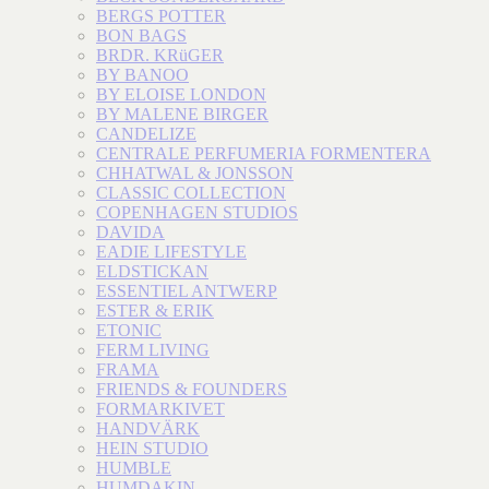
BERGS POTTER
BON BAGS
BRDR. KRüGER
BY BANOO
BY ELOISE LONDON
BY MALENE BIRGER
CANDELIZE
CENTRALE PERFUMERIA FORMENTERA
CHHATWAL & JONSSON
CLASSIC COLLECTION
COPENHAGEN STUDIOS
DAVIDA
EADIE LIFESTYLE
ELDSTICKAN
ESSENTIEL ANTWERP
ESTER & ERIK
ETONIC
FERM LIVING
FRAMA
FRIENDS & FOUNDERS
FORMARKIVET
HANDVÄRK
HEIN STUDIO
HUMBLE
HUMDAKIN