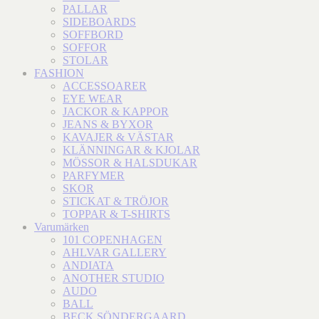
PALLAR
SIDEBOARDS
SOFFBORD
SOFFOR
STOLAR
FASHION
ACCESSOARER
EYE WEAR
JACKOR & KAPPOR
JEANS & BYXOR
KAVAJER & VÄSTAR
KLÄNNINGAR & KJOLAR
MÖSSOR & HALSDUKAR
PARFYMER
SKOR
STICKAT & TRÖJOR
TOPPAR & T-SHIRTS
Varumärken
101 COPENHAGEN
AHLVAR GALLERY
ANDIATA
ANOTHER STUDIO
AUDO
BALL
BECK SÖNDERGAARD