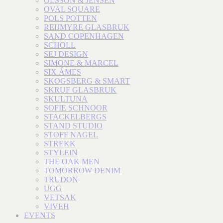
OLSSON & JENSEN
OVAL SQUARE
POLS POTTEN
REIJMYRE GLASBRUK
SAND COPENHAGEN
SCHOLL
SEJ DESIGN
SIMONE & MARCEL
SIX ÁMES
SKOGSBERG & SMART
SKRUF GLASBRUK
SKULTUNA
SOFIE SCHNOOR
STACKELBERGS
STAND STUDIO
STOFF NAGEL
STREKK
STYLEIN
THE OAK MEN
TOMORROW DENIM
TRUDON
UGG
VETSAK
VIVEH
EVENTS