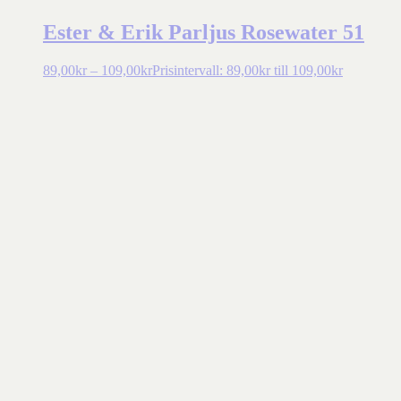
Ester & Erik Parljus Rosewater 51
89,00
kr
–
109,00
kr
Prisintervall: 89,00kr till 109,00kr