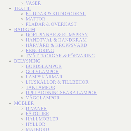
VASER
TEXTIL
KUDDAR & KUDDFODRAL
MATTOR
PLÄDAR & ÖVERKAST
BADRUM
DOFTPINNAR & RUMSPRAY
HANDTVÅL & HANDKRÄM
HÅRVÅRD & KROPPSVÅRD
RENGÖRING
TVÄTTKORGAR & FÖRVARING
BELYSNING
BORDSLAMPOR
GOLVLAMPOR
LAMPSKÄRMAR
LJUSKÄLLOR & TILLBEHÖR
TAKLAMPOR
UPPLADDNINGSBARA LAMPOR
VÄGGLAMPOR
MÖBLER
DIVANER
FÅTÖLJER
HALLMÖBLER
HYLLOR
MATBORD