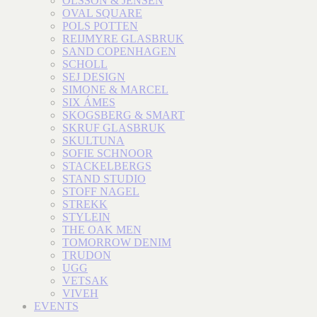
OLSSON & JENSEN
OVAL SQUARE
POLS POTTEN
REIJMYRE GLASBRUK
SAND COPENHAGEN
SCHOLL
SEJ DESIGN
SIMONE & MARCEL
SIX ÁMES
SKOGSBERG & SMART
SKRUF GLASBRUK
SKULTUNA
SOFIE SCHNOOR
STACKELBERGS
STAND STUDIO
STOFF NAGEL
STREKK
STYLEIN
THE OAK MEN
TOMORROW DENIM
TRUDON
UGG
VETSAK
VIVEH
EVENTS