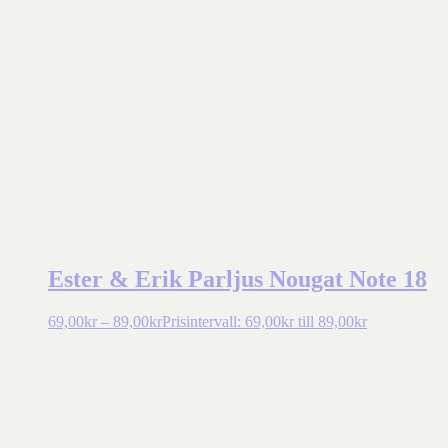
Ester & Erik Parljus Nougat Note 18
69,00
kr
–
89,00
kr
Prisintervall: 69,00kr till 89,00kr