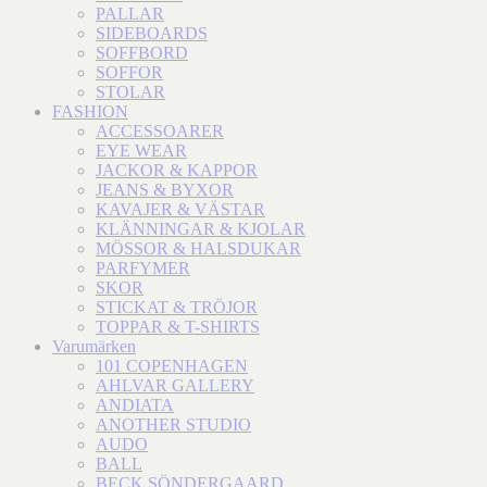
PALLAR
SIDEBOARDS
SOFFBORD
SOFFOR
STOLAR
FASHION
ACCESSOARER
EYE WEAR
JACKOR & KAPPOR
JEANS & BYXOR
KAVAJER & VÄSTAR
KLÄNNINGAR & KJOLAR
MÖSSOR & HALSDUKAR
PARFYMER
SKOR
STICKAT & TRÖJOR
TOPPAR & T-SHIRTS
Varumärken
101 COPENHAGEN
AHLVAR GALLERY
ANDIATA
ANOTHER STUDIO
AUDO
BALL
BECK SÖNDERGAARD