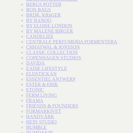
BERGS POTTER
BON BAGS
BRDR. KRüGER
BY BANOO
BY ELOISE LONDON
BY MALENE BIRGER
CANDELIZE
CENTRALE PERFUMERIA FORMENTERA
CHHATWAL & JONSSON
CLASSIC COLLECTION
COPENHAGEN STUDIOS
DAVIDA
EADIE LIFESTYLE
ELDSTICKAN
ESSENTIEL ANTWERP
ESTER & ERIK
ETONIC
FERM LIVING
FRAMA
FRIENDS & FOUNDERS
FORMARKIVET
HANDVÄRK
HEIN STUDIO
HUMBLE
HUMDAKIN