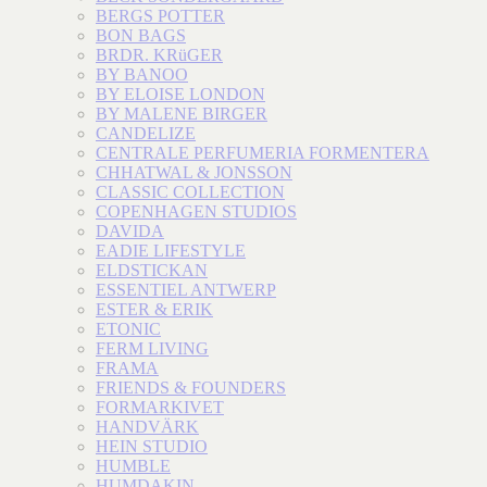
BERGS POTTER
BON BAGS
BRDR. KRüGER
BY BANOO
BY ELOISE LONDON
BY MALENE BIRGER
CANDELIZE
CENTRALE PERFUMERIA FORMENTERA
CHHATWAL & JONSSON
CLASSIC COLLECTION
COPENHAGEN STUDIOS
DAVIDA
EADIE LIFESTYLE
ELDSTICKAN
ESSENTIEL ANTWERP
ESTER & ERIK
ETONIC
FERM LIVING
FRAMA
FRIENDS & FOUNDERS
FORMARKIVET
HANDVÄRK
HEIN STUDIO
HUMBLE
HUMDAKIN