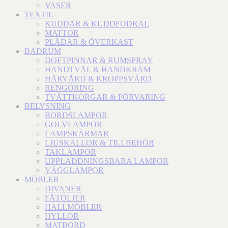
VASER
TEXTIL
KUDDAR & KUDDFODRAL
MATTOR
PLÄDAR & ÖVERKAST
BADRUM
DOFTPINNAR & RUMSPRAY
HANDTVÅL & HANDKRÄM
HÅRVÅRD & KROPPSVÅRD
RENGÖRING
TVÄTTKORGAR & FÖRVARING
BELYSNING
BORDSLAMPOR
GOLVLAMPOR
LAMPSKÄRMAR
LJUSKÄLLOR & TILLBEHÖR
TAKLAMPOR
UPPLADDNINGSBARA LAMPOR
VÄGGLAMPOR
MÖBLER
DIVANER
FÅTÖLJER
HALLMÖBLER
HYLLOR
MATBORD