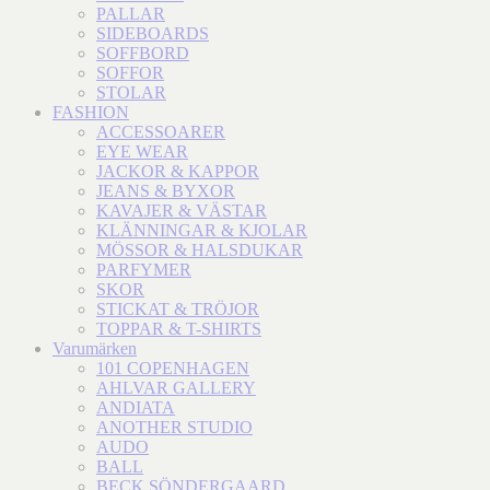
PALLAR
SIDEBOARDS
SOFFBORD
SOFFOR
STOLAR
FASHION
ACCESSOARER
EYE WEAR
JACKOR & KAPPOR
JEANS & BYXOR
KAVAJER & VÄSTAR
KLÄNNINGAR & KJOLAR
MÖSSOR & HALSDUKAR
PARFYMER
SKOR
STICKAT & TRÖJOR
TOPPAR & T-SHIRTS
Varumärken
101 COPENHAGEN
AHLVAR GALLERY
ANDIATA
ANOTHER STUDIO
AUDO
BALL
BECK SÖNDERGAARD