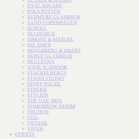
OLSSON & JENSEN
OVAL SQUARE
POLS POTTEN
REIJMYRE GLASBRUK
SAND COPENHAGEN
SCHOLL
SEJ DESIGN
SIMONE & MARCEL
SIX ÁMES
SKOGSBERG & SMART
SKRUF GLASBRUK
SKULTUNA
SOFIE SCHNOOR
STACKELBERGS
STAND STUDIO
STOFF NAGEL
STREKK
STYLEIN
THE OAK MEN
TOMORROW DENIM
TRUDON
UGG
VETSAK
VIVEH
EVENTS