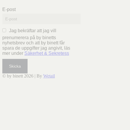
E-post
Jag bekräftar att jag vill
prenumerera på by binetts
nyhetsbrev och att by binett får
spara de uppgifter jag angivit, läs
mer under
Säkerhet & Sekretess
Skicka
© by binett 2026
|
By
Wetail