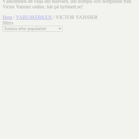
Välkommen att välja din hudvård, din doftljus och doftpinnar från
Victor Vaissier online, här på bybinett.se!
Hem
/
VARUMÄRKEN
/ VICTOR VAISSIER
filters