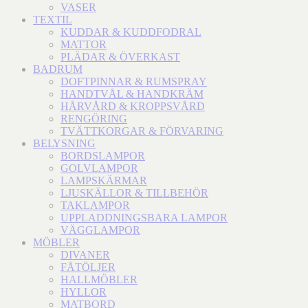
VASER
TEXTIL
KUDDAR & KUDDFODRAL
MATTOR
PLÄDAR & ÖVERKAST
BADRUM
DOFTPINNAR & RUMSPRAY
HANDTVÅL & HANDKRÄM
HÅRVÅRD & KROPPSVÅRD
RENGÖRING
TVÄTTKORGAR & FÖRVARING
BELYSNING
BORDSLAMPOR
GOLVLAMPOR
LAMPSKÄRMAR
LJUSKÄLLOR & TILLBEHÖR
TAKLAMPOR
UPPLADDNINGSBARA LAMPOR
VÄGGLAMPOR
MÖBLER
DIVANER
FÅTÖLJER
HALLMÖBLER
HYLLOR
MATBORD