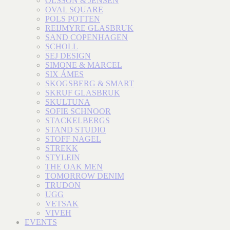
OLSSON & JENSEN
OVAL SQUARE
POLS POTTEN
REIJMYRE GLASBRUK
SAND COPENHAGEN
SCHOLL
SEJ DESIGN
SIMONE & MARCEL
SIX ÁMES
SKOGSBERG & SMART
SKRUF GLASBRUK
SKULTUNA
SOFIE SCHNOOR
STACKELBERGS
STAND STUDIO
STOFF NAGEL
STREKK
STYLEIN
THE OAK MEN
TOMORROW DENIM
TRUDON
UGG
VETSAK
VIVEH
EVENTS