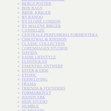
BERGS POTTER
BON BAGS
BRDR. KRüGER
BY BANOO
BY ELOISE LONDON
BY MALENE BIRGER
CANDELIZE
CENTRALE PERFUMERIA FORMENTERA
CHHATWAL & JONSSON
CLASSIC COLLECTION
COPENHAGEN STUDIOS
DAVIDA
EADIE LIFESTYLE
ELDSTICKAN
ESSENTIEL ANTWERP
ESTER & ERIK
ETONIC
FERM LIVING
FRAMA
FRIENDS & FOUNDERS
FORMARKIVET
HANDVÄRK
HEIN STUDIO
HUMBLE
HUMDAKIN