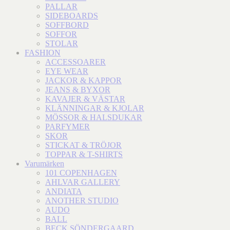
PALLAR
SIDEBOARDS
SOFFBORD
SOFFOR
STOLAR
FASHION
ACCESSOARER
EYE WEAR
JACKOR & KAPPOR
JEANS & BYXOR
KAVAJER & VÄSTAR
KLÄNNINGAR & KJOLAR
MÖSSOR & HALSDUKAR
PARFYMER
SKOR
STICKAT & TRÖJOR
TOPPAR & T-SHIRTS
Varumärken
101 COPENHAGEN
AHLVAR GALLERY
ANDIATA
ANOTHER STUDIO
AUDO
BALL
BECK SÖNDERGAARD