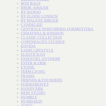
BON BAGS
BRDR. KRüGER
BY BANOO
BY ELOISE LONDON
BY MALENE BIRGER
CANDELIZE
CENTRALE PERFUMERIA FORMENTERA
CHHATWAL & JONSSON
CLASSIC COLLECTION
COPENHAGEN STUDIOS
DAVIDA
EADIE LIFESTYLE
ELDSTICKAN
ESSENTIEL ANTWERP
ESTER & ERIK
ETONIC
FERM LIVING
FRAMA
FRIENDS & FOUNDERS
FORMARKIVET
HANDVÄRK
HEIN STUDIO
HUMBLE
HUMDAKIN
IZIPIZI