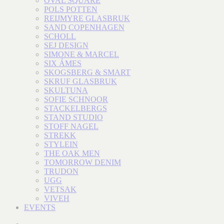
OVAL SQUARE
POLS POTTEN
REIJMYRE GLASBRUK
SAND COPENHAGEN
SCHOLL
SEJ DESIGN
SIMONE & MARCEL
SIX ÁMES
SKOGSBERG & SMART
SKRUF GLASBRUK
SKULTUNA
SOFIE SCHNOOR
STACKELBERGS
STAND STUDIO
STOFF NAGEL
STREKK
STYLEIN
THE OAK MEN
TOMORROW DENIM
TRUDON
UGG
VETSAK
VIVEH
EVENTS