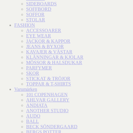
SIDEBOARDS
SOFFBORD
SOFFOR
STOLAR
FASHION
ACCESSOARER
EYE WEAR
JACKOR & KAPPOR
JEANS & BYXOR
KAVAJER & VÄSTAR
KLÄNNINGAR & KJOLAR
MÖSSOR & HALSDUKAR
PARFYMER
SKOR
STICKAT & TRÖJOR
TOPPAR & T-SHIRTS
Varumärken
101 COPENHAGEN
AHLVAR GALLERY
ANDIATA
ANOTHER STUDIO
AUDO
BALL
BECK SÖNDERGAARD
BERGS POTTER