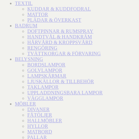
TEXTIL
KUDDAR & KUDDFODRAL
MATTOR
PLÄDAR & ÖVERKAST
BADRUM
DOFTPINNAR & RUMSPRAY
HANDTVÅL & HANDKRÄM
HÅRVÅRD & KROPPSVÅRD
RENGÖRING
TVÄTTKORGAR & FÖRVARING
BELYSNING
BORDSLAMPOR
GOLVLAMPOR
LAMPSKÄRMAR
LJUSKÄLLOR & TILLBEHÖR
TAKLAMPOR
UPPLADDNINGSBARA LAMPOR
VÄGGLAMPOR
MÖBLER
DIVANER
FÅTÖLJER
HALLMÖBLER
HYLLOR
MATBORD
PALLAR