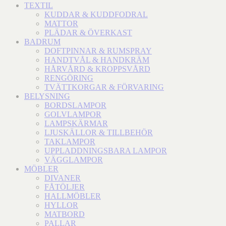
TEXTIL
KUDDAR & KUDDFODRAL
MATTOR
PLÄDAR & ÖVERKAST
BADRUM
DOFTPINNAR & RUMSPRAY
HANDTVÅL & HANDKRÄM
HÅRVÅRD & KROPPSVÅRD
RENGÖRING
TVÄTTKORGAR & FÖRVARING
BELYSNING
BORDSLAMPOR
GOLVLAMPOR
LAMPSKÄRMAR
LJUSKÄLLOR & TILLBEHÖR
TAKLAMPOR
UPPLADDNINGSBARA LAMPOR
VÄGGLAMPOR
MÖBLER
DIVANER
FÅTÖLJER
HALLMÖBLER
HYLLOR
MATBORD
PALLAR