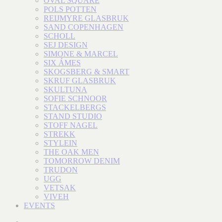
OVAL SQUARE
POLS POTTEN
REIJMYRE GLASBRUK
SAND COPENHAGEN
SCHOLL
SEJ DESIGN
SIMONE & MARCEL
SIX ÁMES
SKOGSBERG & SMART
SKRUF GLASBRUK
SKULTUNA
SOFIE SCHNOOR
STACKELBERGS
STAND STUDIO
STOFF NAGEL
STREKK
STYLEIN
THE OAK MEN
TOMORROW DENIM
TRUDON
UGG
VETSAK
VIVEH
EVENTS