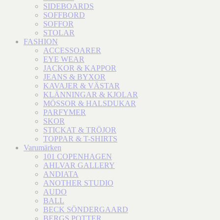
SIDEBOARDS
SOFFBORD
SOFFOR
STOLAR
FASHION
ACCESSOARER
EYE WEAR
JACKOR & KAPPOR
JEANS & BYXOR
KAVAJER & VÄSTAR
KLÄNNINGAR & KJOLAR
MÖSSOR & HALSDUKAR
PARFYMER
SKOR
STICKAT & TRÖJOR
TOPPAR & T-SHIRTS
Varumärken
101 COPENHAGEN
AHLVAR GALLERY
ANDIATA
ANOTHER STUDIO
AUDO
BALL
BECK SÖNDERGAARD
BERGS POTTER