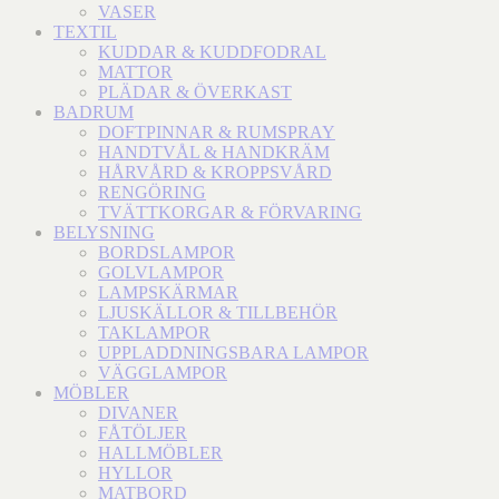
VASER
TEXTIL
KUDDAR & KUDDFODRAL
MATTOR
PLÄDAR & ÖVERKAST
BADRUM
DOFTPINNAR & RUMSPRAY
HANDTVÅL & HANDKRÄM
HÅRVÅRD & KROPPSVÅRD
RENGÖRING
TVÄTTKORGAR & FÖRVARING
BELYSNING
BORDSLAMPOR
GOLVLAMPOR
LAMPSKÄRMAR
LJUSKÄLLOR & TILLBEHÖR
TAKLAMPOR
UPPLADDNINGSBARA LAMPOR
VÄGGLAMPOR
MÖBLER
DIVANER
FÅTÖLJER
HALLMÖBLER
HYLLOR
MATBORD