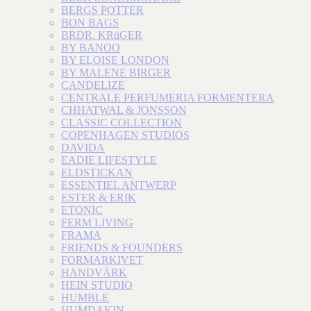
BERGS POTTER
BON BAGS
BRDR. KRüGER
BY BANOO
BY ELOISE LONDON
BY MALENE BIRGER
CANDELIZE
CENTRALE PERFUMERIA FORMENTERA
CHHATWAL & JONSSON
CLASSIC COLLECTION
COPENHAGEN STUDIOS
DAVIDA
EADIE LIFESTYLE
ELDSTICKAN
ESSENTIEL ANTWERP
ESTER & ERIK
ETONIC
FERM LIVING
FRAMA
FRIENDS & FOUNDERS
FORMARKIVET
HANDVÄRK
HEIN STUDIO
HUMBLE
HUMDAKIN