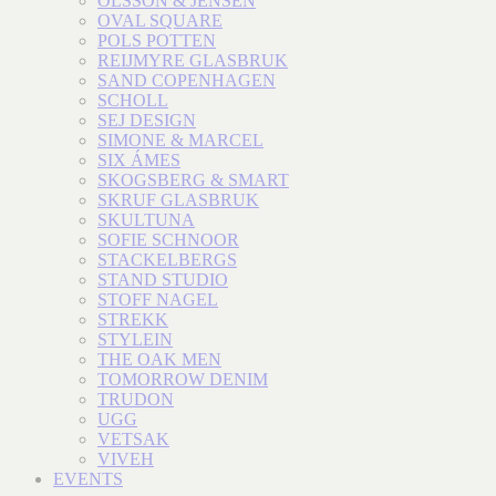
OLSSON & JENSEN
OVAL SQUARE
POLS POTTEN
REIJMYRE GLASBRUK
SAND COPENHAGEN
SCHOLL
SEJ DESIGN
SIMONE & MARCEL
SIX ÁMES
SKOGSBERG & SMART
SKRUF GLASBRUK
SKULTUNA
SOFIE SCHNOOR
STACKELBERGS
STAND STUDIO
STOFF NAGEL
STREKK
STYLEIN
THE OAK MEN
TOMORROW DENIM
TRUDON
UGG
VETSAK
VIVEH
EVENTS