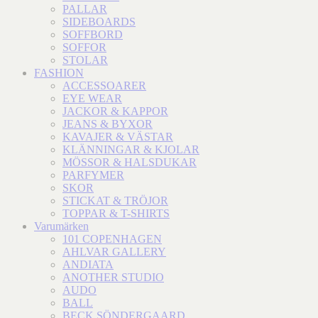
PALLAR
SIDEBOARDS
SOFFBORD
SOFFOR
STOLAR
FASHION
ACCESSOARER
EYE WEAR
JACKOR & KAPPOR
JEANS & BYXOR
KAVAJER & VÄSTAR
KLÄNNINGAR & KJOLAR
MÖSSOR & HALSDUKAR
PARFYMER
SKOR
STICKAT & TRÖJOR
TOPPAR & T-SHIRTS
Varumärken
101 COPENHAGEN
AHLVAR GALLERY
ANDIATA
ANOTHER STUDIO
AUDO
BALL
BECK SÖNDERGAARD