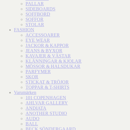
PALLAR
SIDEBOARDS
SOFFBORD
SOFFOR
STOLAR
FASHION
ACCESSOARER
EYE WEAR
JACKOR & KAPPOR
JEANS & BYXOR
KAVAJER & VÄSTAR
KLÄNNINGAR & KJOLAR
MÖSSOR & HALSDUKAR
PARFYMER
SKOR
STICKAT & TRÖJOR
TOPPAR & T-SHIRTS
Varumärken
101 COPENHAGEN
AHLVAR GALLERY
ANDIATA
ANOTHER STUDIO
AUDO
BALL
BECK SÖNDERGAARD