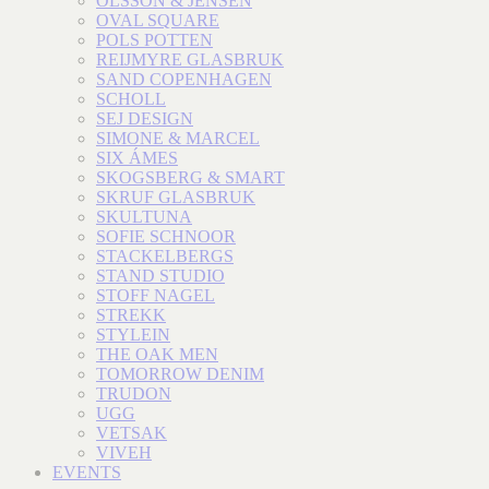
OLSSON & JENSEN
OVAL SQUARE
POLS POTTEN
REIJMYRE GLASBRUK
SAND COPENHAGEN
SCHOLL
SEJ DESIGN
SIMONE & MARCEL
SIX ÁMES
SKOGSBERG & SMART
SKRUF GLASBRUK
SKULTUNA
SOFIE SCHNOOR
STACKELBERGS
STAND STUDIO
STOFF NAGEL
STREKK
STYLEIN
THE OAK MEN
TOMORROW DENIM
TRUDON
UGG
VETSAK
VIVEH
EVENTS