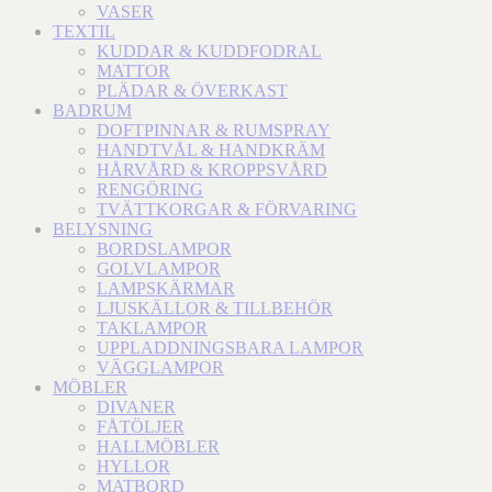
VASER
TEXTIL
KUDDAR & KUDDFODRAL
MATTOR
PLÄDAR & ÖVERKAST
BADRUM
DOFTPINNAR & RUMSPRAY
HANDTVÅL & HANDKRÄM
HÅRVÅRD & KROPPSVÅRD
RENGÖRING
TVÄTTKORGAR & FÖRVARING
BELYSNING
BORDSLAMPOR
GOLVLAMPOR
LAMPSKÄRMAR
LJUSKÄLLOR & TILLBEHÖR
TAKLAMPOR
UPPLADDNINGSBARA LAMPOR
VÄGGLAMPOR
MÖBLER
DIVANER
FÅTÖLJER
HALLMÖBLER
HYLLOR
MATBORD