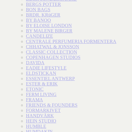
BERGS POTTER
BON BAGS
BRDR. KRüGER
BY BANOO
BY ELOISE LONDON
BY MALENE BIRGER
CANDELIZE
CENTRALE PERFUMERIA FORMENTERA
CHHATWAL & JONSSON
CLASSIC COLLECTION
COPENHAGEN STUDIOS
DAVIDA
EADIE LIFESTYLE
ELDSTICKAN
ESSENTIEL ANTWERP
ESTER & ERIK
ETONIC
FERM LIVING
FRAMA
FRIENDS & FOUNDERS
FORMARKIVET
HANDVÄRK
HEIN STUDIO
HUMBLE
HUMDAKIN